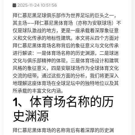
2025-11-24 10:51:56
拜仁慕尼黑足球俱乐部作为世界足坛的巨头之一，
其主场——拜仁慕尼黑体育场（亦称为安联球场）不
仅是球队激战的地方，更是一座承载着深厚象征意
义和文化传承的地标性建筑。本文将从四个方面对
拜仁慕尼黑体育场名称背后的象征意义与文化传承
进行解读：一是体育场名称的历史渊源，二是球迷
文化与俱乐部精神的体现，三是体育场设计和建筑
风格的象征意义，四是安联球场作为全球体育文化
交流的纽带。通过这些方面的分析，我们将更深入
地理解这座体育场在全球足坛中的独特地位以及其
所承载的丰富文化内涵。
1、体育场名称的历
史渊源
拜仁慕尼黑体育场的名称背后有着深厚的历史渊