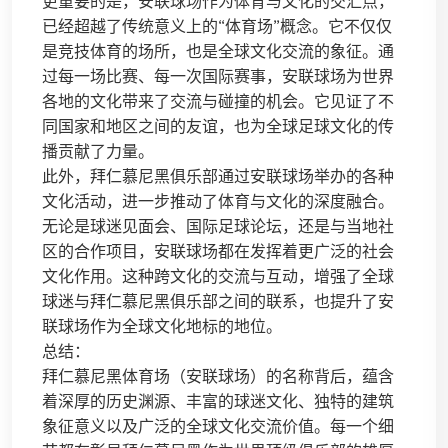
更重要的是，安联球场作为体育与文化的交汇点，
已经超越了传统意义上的“体育场”概念。它不仅仅
是竞技体育的场所，也是全球文化交流的象征。通
过每一场比赛、每一次国际赛事，安联球场为世界
各地的文化带来了交流与碰撞的机会。它见证了不
同国家和地区之间的友谊，也为全球足球文化的传
播贡献了力量。
此外，拜仁慕尼黑俱乐部通过安联球场举办的各种
文化活动，进一步推动了体育与文化的深度融合。
无论是球迷见面会、国际足球论坛，还是与当地社
区的合作项目，安联球场都在发挥着更广泛的社会
文化作用。这种跨文化的交流与互动，增强了全球
球迷与拜仁慕尼黑俱乐部之间的联系，也提升了安
联球场作为全球文化地标的地位。
总结：
拜仁慕尼黑体育场（安联球场）的名称背后，蕴含
着深厚的历史渊源、丰富的球迷文化、独特的建筑
象征意义以及广泛的全球文化交流价值。每一个细