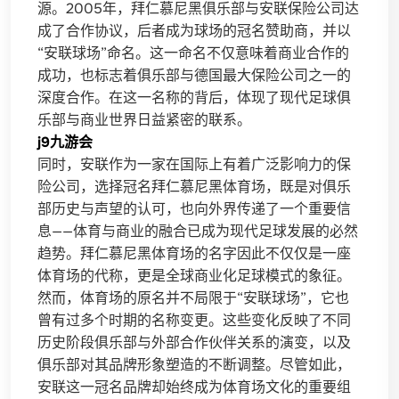
源。2005年，拜仁慕尼黑俱乐部与安联保险公司达
成了合作协议，后者成为球场的冠名赞助商，并以
“安联球场”命名。这一命名不仅意味着商业合作的
成功，也标志着俱乐部与德国最大保险公司之一的
深度合作。在这一名称的背后，体现了现代足球俱
乐部与商业世界日益紧密的联系。
j9九游会
同时，安联作为一家在国际上有着广泛影响力的保
险公司，选择冠名拜仁慕尼黑体育场，既是对俱乐
部历史与声望的认可，也向外界传递了一个重要信
息——体育与商业的融合已成为现代足球发展的必然
趋势。拜仁慕尼黑体育场的名字因此不仅仅是一座
体育场的代称，更是全球商业化足球模式的象征。
然而，体育场的原名并不局限于“安联球场”，它也
曾有过多个时期的名称变更。这些变化反映了不同
历史阶段俱乐部与外部合作伙伴关系的演变，以及
俱乐部对其品牌形象塑造的不断调整。尽管如此，
安联这一冠名品牌却始终成为体育场文化的重要组