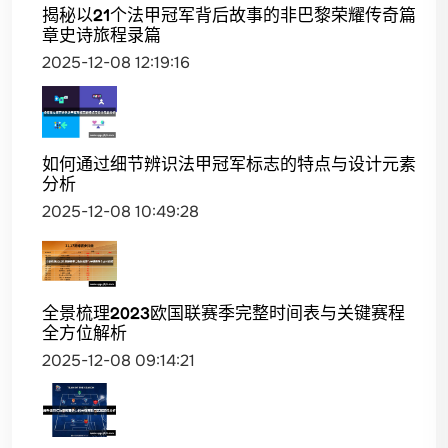
揭秘以21个法甲冠军背后故事的非巴黎荣耀传奇篇
章史诗旅程录篇
2025-12-08 12:19:16
如何通过细节辨识法甲冠军标志的特点与设计元素
分析
2025-12-08 10:49:28
全景梳理2023欧国联赛季完整时间表与关键赛程
全方位解析
2025-12-08 09:14:21