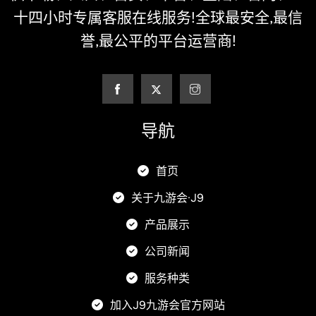
十四小时专属客服在线服务!全球最安全,最信
誉,最公平的平台运营商!
导航
首页
关于九游会·J9
产品展示
公司新闻
服务种类
加入J9九游会官方网站