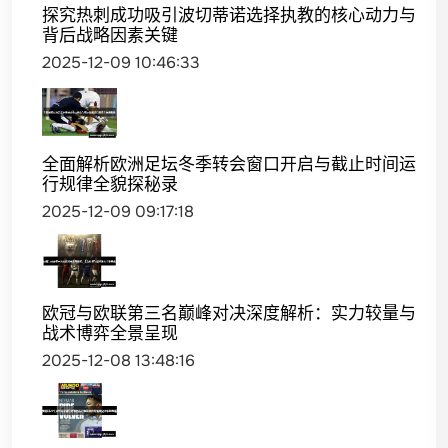
探究热刺成功吸引波切蒂诺选择执教的核心动力与
背后战略因素关键
2025-12-09 10:46:33
全面解析欧洲足坛冬季转会窗口开启与截止时间运
行规律全貌探秘录
2025-12-09 09:17:18
欧冠与欧联第三名巅峰对决深度解析：实力较量与
战术博弈全景呈现
2025-12-08 13:48:16