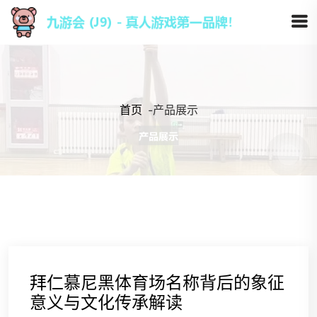
首页
-
产品展示
拜仁慕尼黑体育场名称背后的象征
意义与文化传承解读