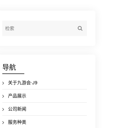
导航
关于九游会·J9
产品展示
公司新闻
服务种类