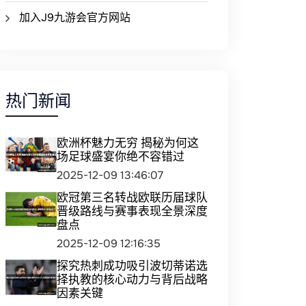
加入J9九游会官方网站
热门新闻
欧洲杯魅力无穷 揭秘为何这
场足球盛宴你绝不容错过
2025-12-09 13:46:07
欧冠第三名转战欧联历届球队
晋级路线与赛事表现全景深度
盘点
2025-12-09 12:16:35
探究热刺成功吸引波切蒂诺选
择执教的核心动力与背后战略
因素关键