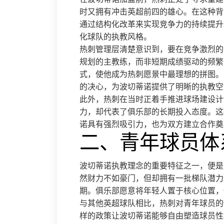
时又拥有冲击英超前四的雄心。在这种背
通过结构化改革来实现竞争力的持续提升
化球队的执教风格。
热刺管理层清楚意识到，要在竞争激烈的
规划的主教练，而非短期成绩驱动的频繁
式，使他成为热刺愿景中最理想的拼图。
的决心，为波切蒂诺提供了明晰的执教空
此外，热刺在当时正着手推进球场建设计
力，却代表了俱乐部的长期投入态度。这
诺具有强烈吸引力，也为双方建立合作奠
二、青年球员体
波切蒂诺执教理念的重要特征之一，便是
然财力不如豪门，但却拥有一批梯队潜力
期。俱乐部愿意将年轻人置于核心位置，
与其他英超球队相比，热刺对青年球员的
样的政策让波切蒂诺能够自由塑造球员性