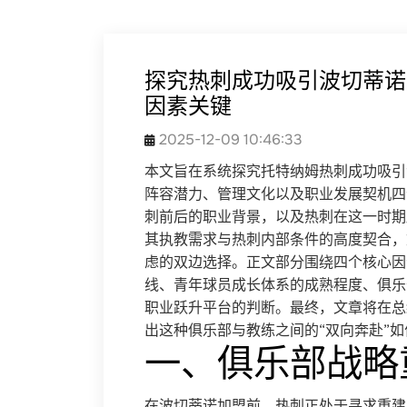
探究热刺成功吸引波切蒂诺
因素关键
2025-12-09 10:46:33
本文旨在系统探究托特纳姆热刺成功吸引
阵容潜力、管理文化以及职业发展契机四
刺前后的职业背景，以及热刺在这一时期
其执教需求与热刺内部条件的高度契合，
虑的双边选择。正文部分围绕四个核心因
线、青年球员成长体系的成熟程度、俱乐
职业跃升平台的判断。最终，文章将在总
出这种俱乐部与教练之间的“双向奔赴”
一、俱乐部战略
在波切蒂诺加盟前，热刺正处于寻求重建