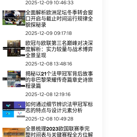
2025-12-09 10:46:33
全面解析欧洲足坛冬季转会窗
口开启与截止时间运行规律全
貌探秘录
2025-12-09 09:17:18
欧冠与欧联第三名巅峰对决深
度解析：实力较量与战术博弈
全景呈现
2025-12-08 13:48:16
揭秘以21个法甲冠军背后故事
的非巴黎荣耀传奇篇章史诗旅
程录篇
2025-12-08 12:19:16
如何通过细节辨识法甲冠军标
志的特点与设计元素分析
2025-12-08 10:49:28
全景梳理2023欧国联赛季完
整时间表与关键赛程全方位解