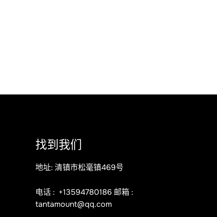
找到我们
地址: 清镇市松毫镇469号
电话 :
+13594780186
邮箱 :
tantamount@qq.com