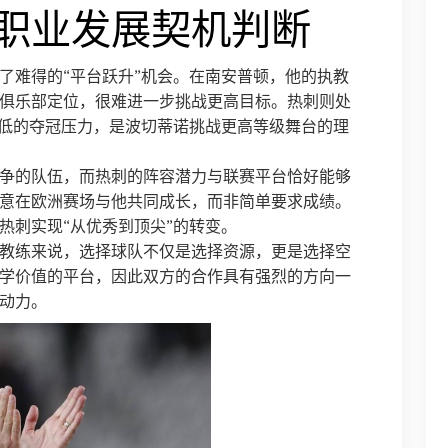
职业发展契机判断
了难得的“平台跃升”机会。在南安普顿，他的执教
俱乐部定位，很难进一步挑战更高目标。热刺则处
较低的夺冠压力，是波切蒂诺挑战更高等级舞台的理
争的队伍，而热刺的阵容潜力与联赛平台恰好能够
意在欧洲赛场与他共同成长，而非简单要求成绩。
热刺实现“从优秀到顶尖”的转变。
教练来说，选择球队不仅是选择资源，更是选择空
学价值的平台，因此双方的合作具有强烈的方向一
动力。