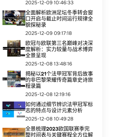
2025-12-09 10:46:33
全面解析欧洲足坛冬季转会窗
口开启与截止时间运行规律全
貌探秘录
2025-12-09 09:17:18
欧冠与欧联第三名巅峰对决深
度解析：实力较量与战术博弈
全景呈现
2025-12-08 13:48:16
揭秘以21个法甲冠军背后故事
的非巴黎荣耀传奇篇章史诗旅
程录篇
2025-12-08 12:19:16
如何通过细节辨识法甲冠军标
志的特点与设计元素分析
2025-12-08 10:49:28
全景梳理2023欧国联赛季完
整时间表与关键赛程全方位解