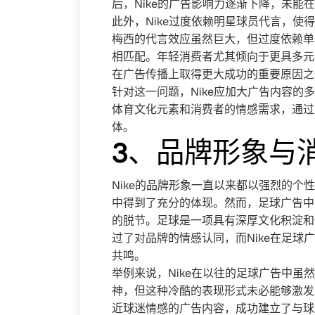
后，Nike的广告影响力逐渐下降，未能
此外，Nike过度依赖明星球员代言，使
梅西的代言效应虽然巨大，但过度依赖单
相匹配。年轻消费者尤其倾向于更具多元
在广告传播上取得更大成功的重要原因之
针对这一问题，Nike应加大广告内容
体育文化元素和消费者的情感需求，通过
体。
3、品牌形象与
Nike的品牌形象一直以来都以强烈的
中得到了充分的体现。然而，足球广告中
的脱节。足球是一项具有深厚文化积淀和
过了对品牌的情感认同，而Nike在足
共鸣。
举例来说，Nike在以往的足球广告中
神，但这种冷酷的表现形式未必能够激发
近球迷情感的广告内容，成功建立了与球迷