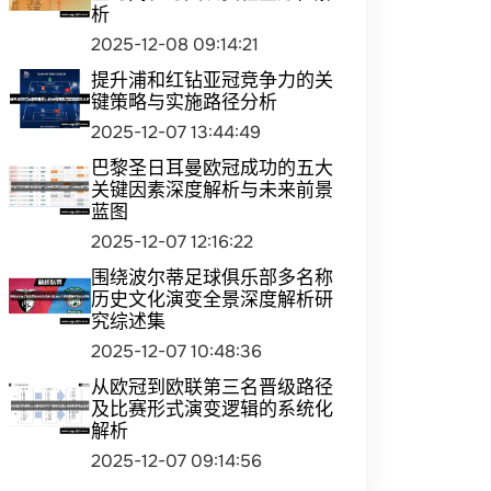
析
2025-12-08 09:14:21
提升浦和红钻亚冠竞争力的关
键策略与实施路径分析
2025-12-07 13:44:49
巴黎圣日耳曼欧冠成功的五大
关键因素深度解析与未来前景
蓝图
2025-12-07 12:16:22
围绕波尔蒂足球俱乐部多名称
历史文化演变全景深度解析研
究综述集
2025-12-07 10:48:36
从欧冠到欧联第三名晋级路径
及比赛形式演变逻辑的系统化
解析
2025-12-07 09:14:56