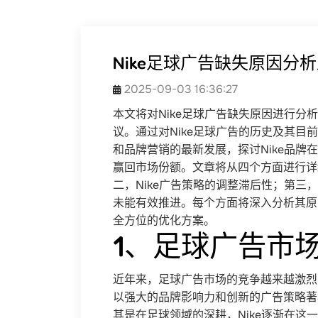
Nike足球广告缺失原因分
2025-09-03 16:36:27
本文将对Nike足球广告缺失原因进行
议。通过对Nike足球广告的历史及其
和品牌营销的最新发展，探讨Nike品
赢回市场份额。文章将从四个方面进行详
二，Nike广告策略的调整滞后性；第
未能有效推进。每个方面将深入分析其原
全方位的优化方案。
1、足球广告市
近年来，足球广告市场的竞争越来越激烈
以强大的品牌影响力和创新的广告策略著称
其是在足球领域的深耕，Nike逐渐在这一