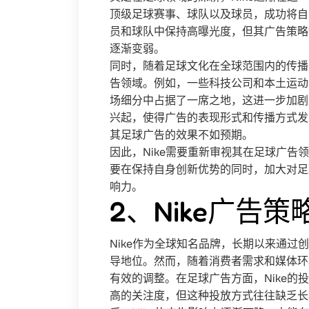
顶级足球赛事、球队以及球员，成功将自
员和球队中保持高曝光度，但其广告策略
逐渐变弱。
同时，随着足球文化在全球范围内的传播
告领域。例如，一些科技公司和本土运动
场细分中占据了一席之地，这进一步加剧
兴起，使得广告的表现形式和传播方式发
其足球广告的效果不如预期。
因此，Nike需要重新审视其在足球广
要在保持自身创新优势的同时，加大对足
响力。
2、Nike广告
Nike作为全球知名品牌，长期以来通
导地位。然而，随着消费者需求和媒体环
有效的调整。在足球广告方面，Nike
高的关注度，但这种投放方式往往缺乏长