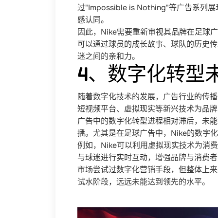
过"Impossible is Nothing
感认同。
因此，Nike需要重新审视其品牌在足
可以通过球员的成长故事、球队的历史传
迷之间的亲和力。
4、数字化转型
随着数字化技术的发展，广告行业的传播
短视频平台、虚拟现实等新兴技术为品牌
广告中的数字化转型进程相对滞后，未能
播。尤其是在足球广告中，Nike的数
例如，Nike可以利用虚拟现实技术为
与球迷进行实时互动，增强品牌与消费者
市场尝试过数字化营销手段，但整体上来
试水阶段，远远未能达到领先的水平。