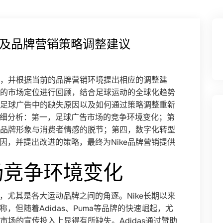
析及品牌营销策略调整建议
分析，并根据当前的品牌营销环境提出相应的调整建
目前的市场定位进行回顾，结合足球运动的全球化趋势
牌在足球广告中的缺失原因以及如何通过策略调整重新
细分析：第一，足球广告市场的竞争环境变化；第
三，品牌形象与消费者情感的脱节；第四，数字化转型
因，并提出改进的策略，最终为Nike品牌营销提供
场竞争环境变化
，尤其是各大运动品牌之间的角逐。Nike长期以来
，但随着Adidas、Puma等品牌的快速崛起，尤
市场的宣传投入上显得有所缺失。Adidas通过赞助