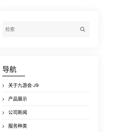
导航
关于九游会·J9
产品展示
公司新闻
服务种类