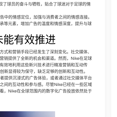
"等广告系列展现了球员的奋斗与牺牲，贴合了球迷对于足球的情
球广告中的情感定位，加强与消费者之间的情感连接。
承等元素，增加广告的温度和情感深度，提升与球
未能有效推进
方式和营销手段已经发生了深刻变化。社交媒体、
营销提供了全新的机会和渠道。然而，Nike在足球
有效地利用这些新兴技术进行精准营销和互动传
字化创新显得较为保守，缺乏足够的创新和互动性。
消费者提供沉浸式的广告体验，或者通过社交媒体平台
之间的互动性和参与感。尽管Nike已经在一些区域
看，Nike在全球范围内的数字化广告投放依然处于