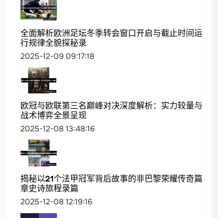
全面解析欧洲足坛冬季转会窗口开启与截止时间运
行规律全貌探秘录
2025-12-09 09:17:18
欧冠与欧联第三名巅峰对决深度解析：实力较量与
战术博弈全景呈现
2025-12-08 13:48:16
揭秘以21个法甲冠军背后故事的非巴黎荣耀传奇篇
章史诗旅程录篇
2025-12-08 12:19:16