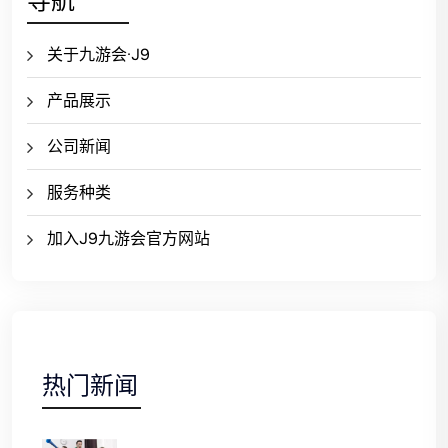
导航
关于九游会·J9
产品展示
公司新闻
服务种类
加入J9九游会官方网站
热门新闻