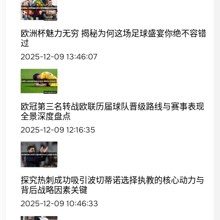
欧洲杯魅力无穷 揭秘为何这场足球盛宴你绝不容错
过
2025-12-09 13:46:07
欧冠第三名转战欧联历届球队晋级路线与赛事表现
全景深度盘点
2025-12-09 12:16:35
探究热刺成功吸引波切蒂诺选择执教的核心动力与
背后战略因素关键
2025-12-09 10:46:33