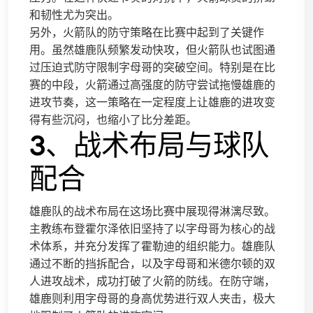
和韧性尤为突出。
另外，火箭队的防守策略在比赛中起到了关键作
用。虽然雄鹿队频繁发动快攻，但火箭队也试图通
过压迫式防守限制字母哥的突破空间。特别是在比
赛的中段，火箭通过高强度的防守尝试拖慢雄鹿的
进攻节奏，这一策略在一定程度上让雄鹿的进攻变
得有些沉闷，也缩小了比分差距。
3、战术布局与球队
配合
雄鹿队的战术布局在这场比赛中展现得淋漓尽致。
主教练布登霍尔泽依旧坚持了以字母哥为核心的战
术体系，并充分发挥了霍勒迪的组织能力。雄鹿队
通过不断的挡拆配合，以及字母哥和米德尔顿的双
人进攻战术，成功打破了火箭的防线。在防守端，
雄鹿则利用字母哥的身高优势进行双人夹击，极大