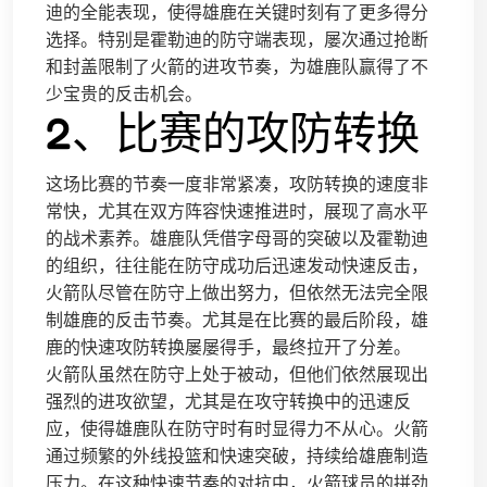
迪的全能表现，使得雄鹿在关键时刻有了更多得分
选择。特别是霍勒迪的防守端表现，屡次通过抢断
和封盖限制了火箭的进攻节奏，为雄鹿队赢得了不
少宝贵的反击机会。
2、比赛的攻防转换
这场比赛的节奏一度非常紧凑，攻防转换的速度非
常快，尤其在双方阵容快速推进时，展现了高水平
的战术素养。雄鹿队凭借字母哥的突破以及霍勒迪
的组织，往往能在防守成功后迅速发动快速反击，
火箭队尽管在防守上做出努力，但依然无法完全限
制雄鹿的反击节奏。尤其是在比赛的最后阶段，雄
鹿的快速攻防转换屡屡得手，最终拉开了分差。
火箭队虽然在防守上处于被动，但他们依然展现出
强烈的进攻欲望，尤其是在攻守转换中的迅速反
应，使得雄鹿队在防守时有时显得力不从心。火箭
通过频繁的外线投篮和快速突破，持续给雄鹿制造
压力。在这种快速节奏的对抗中，火箭球员的拼劲