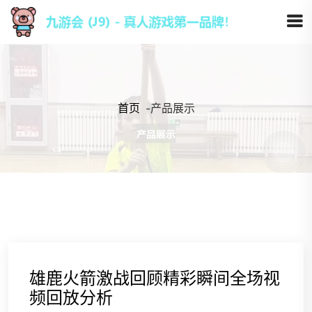
首页
-
产品展示
雄鹿火箭激战回顾精彩瞬间全场视
频回放分析