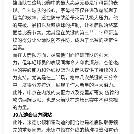
雄鹿队在这场比赛中的最大亮点无疑是字母哥的表
现。作为球队的核心，字母哥不仅在进攻端展现了
极高的效率，还在防守端给予火箭队极大压力。他
的突破、暴扣以及篮板球的控制，让雄鹿队始终掌
握着比赛节奏。尤其是在关键的第三节，字母哥连
续的得分让火箭队防不胜防，成为了比赛的决定性
因素。
而在火箭队方面，尽管他们面临雄鹿队的强大压
力，但年轻球员的表现同样令人印象深刻。杰伦·格
林的突破能力和外线投篮为火箭队提供了持续的火
力支持。尤其是在上半场，格林几次关键的三分命
中一度将分差拉近，展现了作为新星的巨大潜力。
此外，申京在内线的支配力以及克里斯蒂安·伍德的
攻防两端贡献，也是火箭队在这场比赛中不容忽视
的力量。
J9九游会官方网站
此外，米德尔顿和霍勒迪的配合也是雄鹿队取得领
先的重要因素。米德尔顿在外线的精准投篮和霍勒