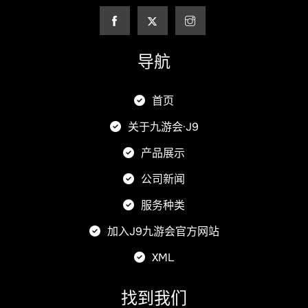
导航
首页
关于九游会·J9
产品展示
公司新闻
服务种类
加入J9九游会官方网站
XML
找到我们