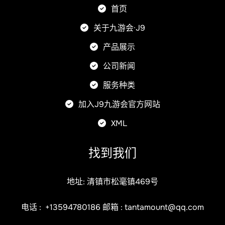
首页
关于九游会·J9
产品展示
公司新闻
服务种类
加入J9九游会官方网站
XML
找到我们
地址: 清镇市松毫镇469号
电话 :
+13594780186
邮箱 :
tantamount@qq.com