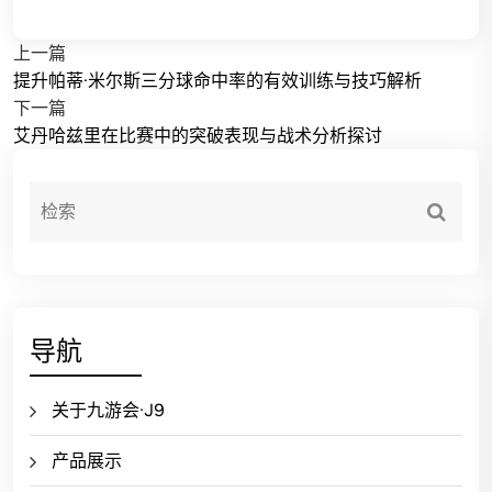
上一篇
提升帕蒂·米尔斯三分球命中率的有效训练与技巧解析
下一篇
艾丹哈兹里在比赛中的突破表现与战术分析探讨
导航
关于九游会·J9
产品展示