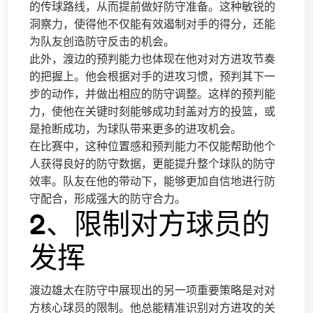
的传球路线，从而提前做好防守准备。这种敏锐的
洞察力，使得他不仅能有效遏制对手的得分，还能
为队友创造防守反击的机会。
此外，渡边的预判能力也体现在他对对方进攻节奏
的把握上。他会根据对手的进攻习惯，预判其下一
步的动作，并做出相应的防守调整。这样的预判能
力，使他在关键时刻能够成功封盖对方的投篮，或
是抢断成功，为球队带来更多的进攻机会。
在比赛中，这种位置感和预判能力不仅能帮助他个
人获得良好的防守数据，更能提升整个球队的防守
效率。队友在他的带动下，能够更加自信地进行防
守配合，形成强大的防守合力。
2、限制对方球员的
发挥
渡边雄太在防守中展现出的另一项重要策略是对对
方核心球员的限制。他总能精准识别对方进攻的关