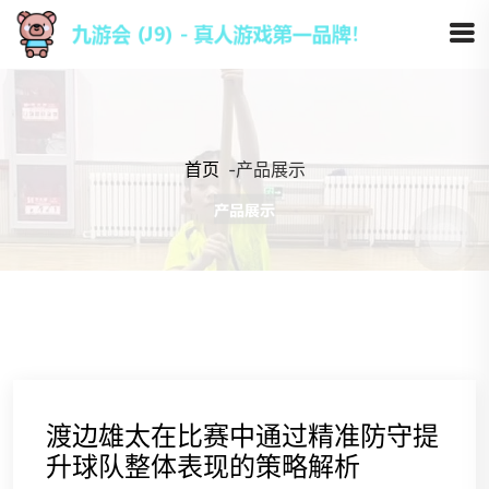
首页
-
产品展示
渡边雄太在比赛中通过精准防守提
升球队整体表现的策略解析