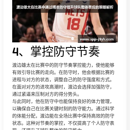
4、掌控防守节奏
渡边雄太在比赛中的防守节奏掌控能力，使他能够
有效引导比赛的走向。在防守时，他会根据比赛的
进程与对方的状态，调整自己的防守强度和方式。
在面对对方的进攻高潮时，渡边会选择加强防守，
通过紧逼来压制对方的得分势头。
与此同时，他在防守中也能保持良好的体力管理，
以确保自己在比赛关键时刻的防守能力。通过科学
的体能分配，渡边能在全场比赛中保持高效的防守
状态。这种对节奏的掌控，不仅提高了个人防守表