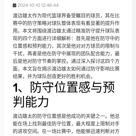
2024-10-10 12:46:44
渡边雄太作为现代篮球界备受瞩目的球员，其在比
赛中的防守策略对球队整体表现有着显著的提升作
用。本文将围绕渡边雄太通过精准防守提升球队表
现的四个方面进行详细解析：首先是他在防守中的
位置感和预判能力，其次是他对对方球员的限制与
干扰，再者是他在防守中展现的团队配合能力，最
后是他对防守节奏的掌控。通过深入探讨这四个方
面，本文旨在揭示渡边雄太如何通过防守影响比赛
结果，并为球队创造更好的胜利机会。
1、防守位置感与预
判能力
渡边雄太的防守位置感是他成功的关键之一。他总
能在场上找到最佳防守位置，最大程度上限制对手
的进攻空间。在一场比赛中，他能够迅速判断对方