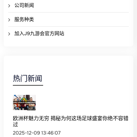
公司新闻
服务种类
加入J9九游会官方网站
热门新闻
欧洲杯魅力无穷 揭秘为何这场足球盛宴你绝不容错
过
2025-12-09 13:46:07