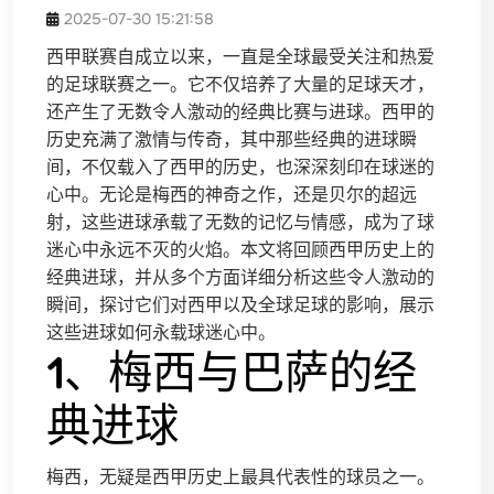
2025-07-30 15:21:58
西甲联赛自成立以来，一直是全球最受关注和热爱
的足球联赛之一。它不仅培养了大量的足球天才，
还产生了无数令人激动的经典比赛与进球。西甲的
历史充满了激情与传奇，其中那些经典的进球瞬
间，不仅载入了西甲的历史，也深深刻印在球迷的
心中。无论是梅西的神奇之作，还是贝尔的超远
射，这些进球承载了无数的记忆与情感，成为了球
迷心中永远不灭的火焰。本文将回顾西甲历史上的
经典进球，并从多个方面详细分析这些令人激动的
瞬间，探讨它们对西甲以及全球足球的影响，展示
这些进球如何永载球迷心中。
1、梅西与巴萨的经
典进球
梅西，无疑是西甲历史上最具代表性的球员之一。