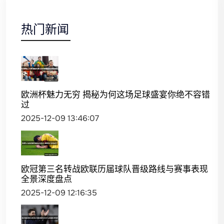
热门新闻
欧洲杯魅力无穷 揭秘为何这场足球盛宴你绝不容错
过
2025-12-09 13:46:07
欧冠第三名转战欧联历届球队晋级路线与赛事表现
全景深度盘点
2025-12-09 12:16:35