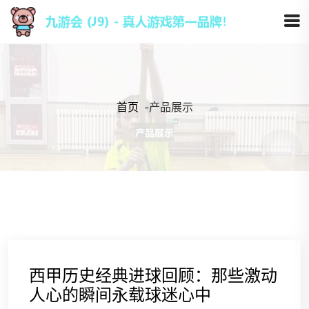
首页
-
产品展示
西甲历史经典进球回顾：那些激动
人心的瞬间永载球迷心中