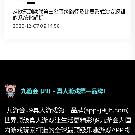
从欧冠到欧联第三名晋级路径及比赛形式演变逻辑
的系统化解析
2025-12-07 09:14:56
九游会J9真人游戏第一品牌(app-j9yh.com)
世界顶级真人游戏让生活更精彩!j9九游会为国
内游戏玩家打造的全球最顶级乐趣游戏APP,提