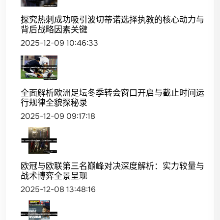
探究热刺成功吸引波切蒂诺选择执教的核心动力与
背后战略因素关键
2025-12-09 10:46:33
全面解析欧洲足坛冬季转会窗口开启与截止时间运
行规律全貌探秘录
2025-12-09 09:17:18
欧冠与欧联第三名巅峰对决深度解析：实力较量与
战术博弈全景呈现
2025-12-08 13:48:16