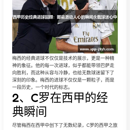
梅西的经典进球不仅仅是技术的展示，更是一种精
神的象征。他的每一次进球，似乎都能带领巴萨走
向胜利，而这种从容与冷静，也给无数球迷留下了
深刻的印象。梅西的进球不仅仅是一颗粒子，而是
一段历史，一个时代的标志。
2、C罗在西甲的经
典瞬间
尽管梅西在西甲中创下了无数纪录，C罗的西甲之旅