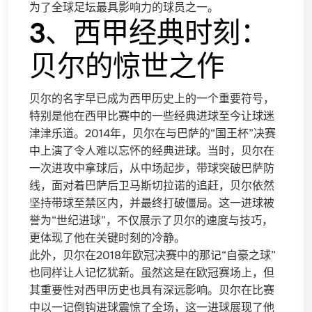
为了全球足坛最具影响力的球员之一。
3、西甲经典时刻：
贝尔的惊世之作
贝尔的名字早已成为西甲历史上的一个重要符号，
特别是他在西甲比赛中的一些经典进球至今让球迷
津津乐道。2014年，贝尔在与巴萨的“国王杯”决赛
中上演了令人难以忘怀的经典进球。当时，贝尔在
一次进攻中拿球后，从中场起步，带球突破巴萨防
线，面对着巴萨后卫马斯切拉诺的追赶，贝尔依然
坚持带球至禁区内，并最终打破僵局。这一进球被
誉为“世纪进球”，不仅展示了贝尔的速度与技巧，
更体现了他在关键时刻的冷静。
此外，贝尔在2018年欧冠决赛中的那记“自豪之球”
也同样让人记忆犹新。虽然这是在欧冠赛场上，但
其重要性对西甲历史也具有深远影响。贝尔在比赛
中以一记倒钩进球震惊了全场，这一进球展现了他