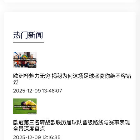
热门新闻
欧洲杯魅力无穷 揭秘为何这场足球盛宴你绝不容错
过
2025-12-09 13:46:07
欧冠第三名转战欧联历届球队晋级路线与赛事表现
全景深度盘点
2025-12-09 12:16:35