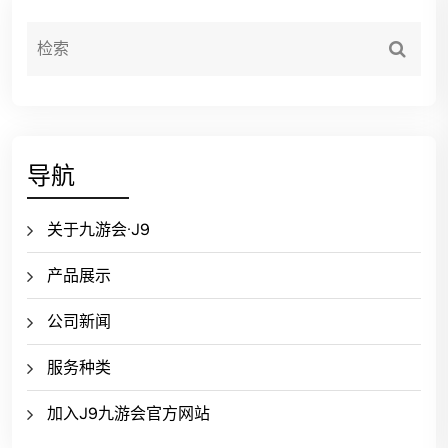
导航
关于九游会·J9
产品展示
公司新闻
服务种类
加入J9九游会官方网站