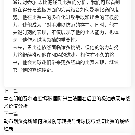
通过对乔尔·恩比德经典比赛的分析，我们可以看到
他在得分与篮板方面的完美结合如何影响比赛的走
势。他在比赛中的多样化进攻手段和出色的篮板能
力，使他成为了对手难以防范的存在。同时，他在
关键时刻的表现，不仅展现了他的个人能力，也体
现了他作为球队领袖的重要性。
未来，恩比德依然面临诸多挑战，但他的潜力与努
力将继续推动他在NBA的进步。相信在不久的将
来，他会为球迷们带来更多经典的比赛表现，继续
书写他的篮球传奇。
上一篇
本杰明帕瓦尔速度揭秘 国际米兰法国右后卫的极速表现与战
术价值分析
下一篇
勒布朗詹姆斯如何通过防守转换与传球技巧塑造比赛的最终
胜局