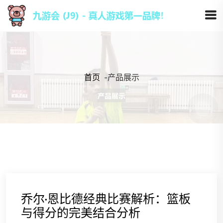
首页
-
产品展示
乔尔·恩比德经典比赛解析：篮板
与得分的完美结合分析