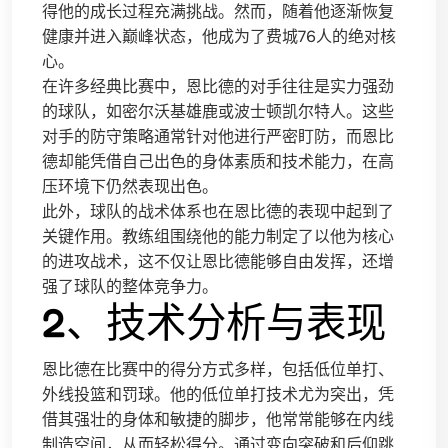
得他的成长过程充满挑战。然而，随着他逐渐恢复
健康并进入巅峰状态，他成为了费城76人的绝对核
心。
在许多经典比赛中，恩比德的对手往往是实力强劲
的球队，如密尔沃基雄鹿或波士顿凯尔特人。这些
对手的防守策略通常针对他进行严密盯防，而恩比
德却能凭借自己出色的身体素质和技术能力，在高
压环境下仍然表现出色。
此外，球队的战术体系也在恩比德的表现中起到了
关键作用。教练组围绕他的能力制定了以他为核心
的进攻战术，这不仅让恩比德能够自由发挥，还增
强了球队的整体竞争力。
2、技术分析与表现
恩比德在比赛中的得分方式多样，包括低位单打、
外线投篮和罚球。他的低位单打技术尤为突出，凭
借其强壮的身体和敏捷的脚步，他常常能够在内线
制造空间，从而轻松得分。通过变向突破和后仰跳