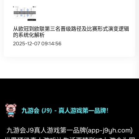
从欧冠到欧联第三名晋级路径及比赛形式演变逻辑
的系统化解析
2025-12-07 09:14:56
九游会J9真人游戏第一品牌(app-j9yh.com)