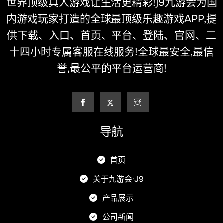
世界顶级真人游戏让生活更精彩!j9九游会为国
内游戏玩家打造的全球最顶级乐趣游戏APP,提
供下载、入口、首页、平台、登陆、官网、二
十四小时专属客服在线服务!全球最安全,最信
誉,最公平的平台运营商!
导航
首页
关于九游会·J9
产品展示
公司新闻