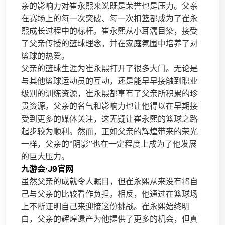
亲的影响力对崔永熙来说既是荣誉也是压力。父亲
在赛场上的每一次突破、每一次扣篮都成为了崔永
熙成长过程中的标杆。崔永熙从小耳濡目染，接受
了父亲传授的篮球理念，并在家庭氛围中培养了对
篮球的热爱。
父亲的篮球生涯为崔永熙打开了很多大门。无论是
与其他篮球运动员的互动，还是能早早接触到职业
级别的训练资源，崔永熙都享有了父亲所积累的珍
贵资源。父亲的名气和影响力也让他得以在早期接
受到更多的媒体关注，这无疑让崔永熙的篮球之路
起步较为顺利。然而，正如父亲的辉煌带来的荣光
一样，父亲的“阴影”也在一定程度上成为了他发展
的巨大压力。
九游会·J9官网
虽然父亲的成就令人瞩目，但崔永熙从来没有将自
己与父亲的比较看作负担。相反，他通过在篮球场
上不断证明自己来迎接这份挑战。崔永熙始终明
白，父亲的辉煌遗产为他提供了更多的机会，但真