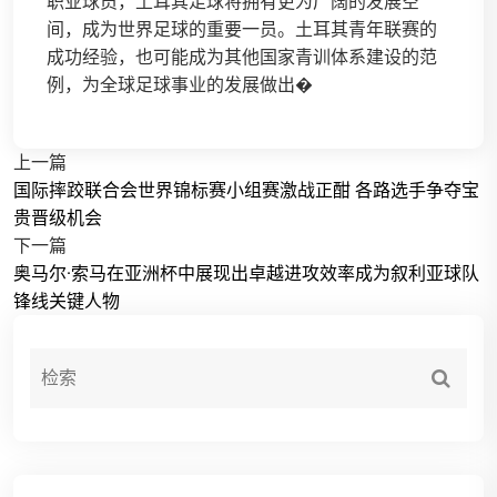
职业球员，土耳其足球将拥有更为广阔的发展空
间，成为世界足球的重要一员。土耳其青年联赛的
成功经验，也可能成为其他国家青训体系建设的范
例，为全球足球事业的发展做出�
上一篇
国际摔跤联合会世界锦标赛小组赛激战正酣 各路选手争夺宝
贵晋级机会
下一篇
奥马尔·索马在亚洲杯中展现出卓越进攻效率成为叙利亚球队
锋线关键人物