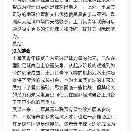
望成为欧洲重要的足球输出地之一。此外，土耳其
足球的地理位置和文化优势使其具备了与亚洲、欧
洲两大足球市场的天然联系，土耳其青年联赛可以
通过吸引更多的海外球员和教练，提升其国际影响
力。
总结：
j9九游会
土耳其青年联赛作为新兴足球力量的代表，已然在
国际足球舞台上崭露头角。从起步阶段的艰难到如
今的逐渐成熟，土耳其青年联赛的崛起为本土球员
提供了宝贵的成长机会，也为土耳其足球的未来发
展打下了坚实基础。尽管面临一些挑战，但其庞大
的潜力和未来发展空间使其在国际足球舞台上具备
了不容小觑的竞争力。
展望未来，土耳其青年联赛有望继续扩展其影响
力，不仅培养更多的足球人才，也进一步推动土耳
其足球与国际足球接轨。随着青年球员逐步成长为