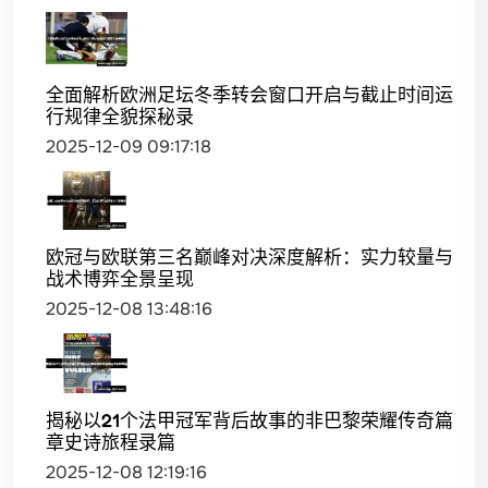
全面解析欧洲足坛冬季转会窗口开启与截止时间运
行规律全貌探秘录
2025-12-09 09:17:18
欧冠与欧联第三名巅峰对决深度解析：实力较量与
战术博弈全景呈现
2025-12-08 13:48:16
揭秘以21个法甲冠军背后故事的非巴黎荣耀传奇篇
章史诗旅程录篇
2025-12-08 12:19:16