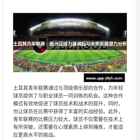
土耳其青年联赛通过与顶级俱乐部的合作，为年轻
球员提供了与职业球员一同训练的机会。这种合作
模式有效地促进了球员技术和战术的提升，同时，
也让球员在比赛中获得了丰富的实战经验。此外，
青年联赛的比赛压力较大，球员不仅需要在技术上
有所突破，还需要在心理素质上得到锤炼，才能适
应更高水平的挑战。