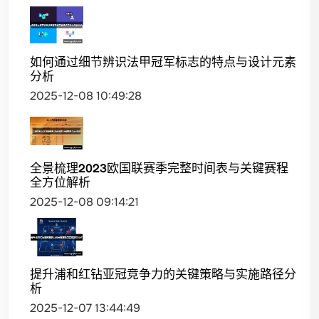
如何通过细节辨识法甲冠军标志的特点与设计元素
分析
2025-12-08 10:49:28
全景梳理2023欧国联赛季完整时间表与关键赛程
全方位解析
2025-12-08 09:14:21
提升浦和红钻亚冠竞争力的关键策略与实施路径分
析
2025-12-07 13:44:49