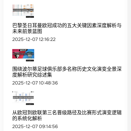
巴黎圣日耳曼欧冠成功的五大关键因素深度解析与
未来前景蓝图
2025-12-07 12:16:22
围绕波尔蒂足球俱乐部多名称历史文化演变全景深
度解析研究综述集
2025-12-07 10:48:36
从欧冠到欧联第三名晋级路径及比赛形式演变逻辑
的系统化解析
2025-12-07 09:14:56