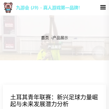
首页
-
产品展示
土耳其青年联赛：新兴足球力量崛
起与未来发展潜力分析