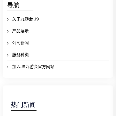
导航
关于九游会·J9
产品展示
公司新闻
服务种类
加入J9九游会官方网站
热门新闻