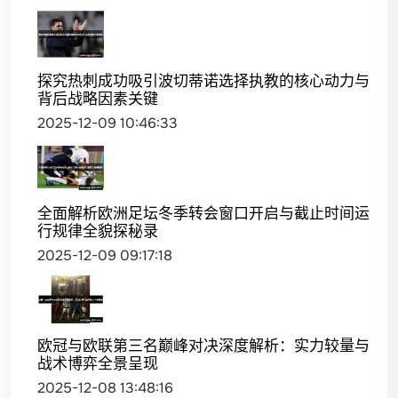
探究热刺成功吸引波切蒂诺选择执教的核心动力与
背后战略因素关键
2025-12-09 10:46:33
全面解析欧洲足坛冬季转会窗口开启与截止时间运
行规律全貌探秘录
2025-12-09 09:17:18
欧冠与欧联第三名巅峰对决深度解析：实力较量与
战术博弈全景呈现
2025-12-08 13:48:16