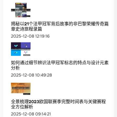
揭秘以21个法甲冠军背后故事的非巴黎荣耀传奇篇
章史诗旅程录篇
2025-12-08 12:19:16
如何通过细节辨识法甲冠军标志的特点与设计元素
分析
2025-12-08 10:49:28
全景梳理2023欧国联赛季完整时间表与关键赛程
全方位解析
2025-12-08 09:14:21