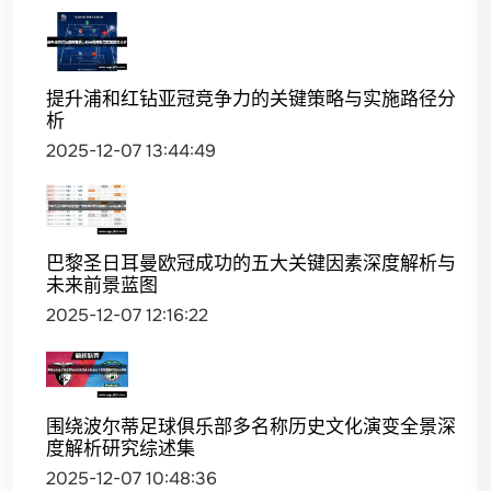
提升浦和红钻亚冠竞争力的关键策略与实施路径分
析
2025-12-07 13:44:49
巴黎圣日耳曼欧冠成功的五大关键因素深度解析与
未来前景蓝图
2025-12-07 12:16:22
围绕波尔蒂足球俱乐部多名称历史文化演变全景深
度解析研究综述集
2025-12-07 10:48:36