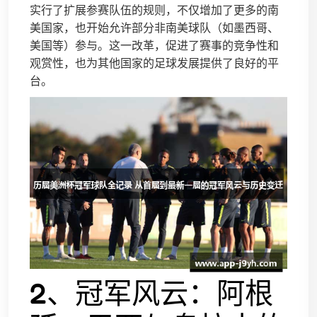
实行了扩展参赛队伍的规则，不仅增加了更多的南
美国家，也开始允许部分非南美球队（如墨西哥、
美国等）参与。这一改革，促进了赛事的竞争性和
观赏性，也为其他国家的足球发展提供了良好的平
台。
2、冠军风云：阿根