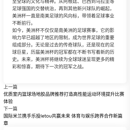
至全球的文化与精神。从阿根廷、巴西到乌拉圭等
足球强国的交替统治，再到其他新兴球队的崛起，
美洲杯一直是南美足球的风向标，带领着足球事业
不断前行。
如今，美洲杯不仅仅是南美洲的足球赛事，它的影
响力早已超越了地区的限制，成为世界足球的重要
组成部分。无论是过去的传奇球队，还是现在的足
球巨星，历届美洲杯的冠军都在不断书写着新的历
史。未来，美洲杯将继续为全球球迷呈现更多的精
彩和惊喜，期待下一次的冠军之战。
上一篇
优质室内篮球场地胶品牌推荐打造高性能运动环境提升比赛
体验
下一篇
国际米兰携手乐投letou共赢未来 体育与娱乐跨界合作新篇
章