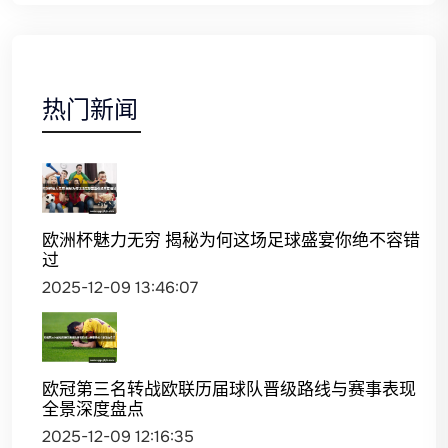
热门新闻
欧洲杯魅力无穷 揭秘为何这场足球盛宴你绝不容错
过
2025-12-09 13:46:07
欧冠第三名转战欧联历届球队晋级路线与赛事表现
全景深度盘点
2025-12-09 12:16:35