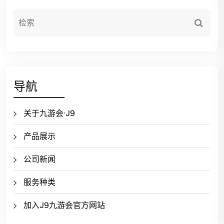
导航
关于九游会·J9
产品展示
公司新闻
服务种类
加入J9九游会官方网站