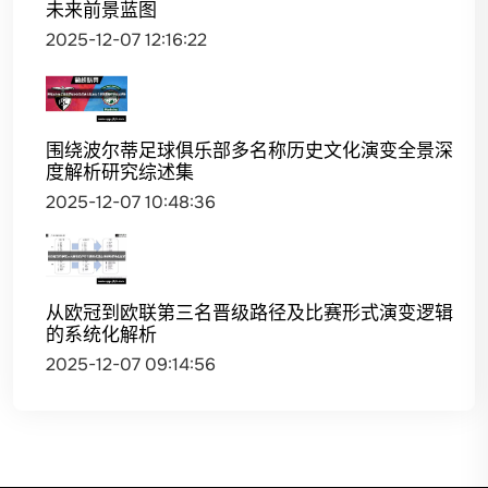
未来前景蓝图
2025-12-07 12:16:22
围绕波尔蒂足球俱乐部多名称历史文化演变全景深
度解析研究综述集
2025-12-07 10:48:36
从欧冠到欧联第三名晋级路径及比赛形式演变逻辑
的系统化解析
2025-12-07 09:14:56