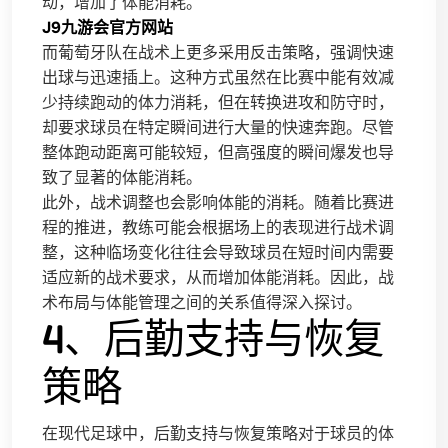
动，增加了体能消耗。
J9九游会官方网站
而葡萄牙队在战术上更多采用反击策略，强调快速
出球与迅速插上。这种方式虽然在比赛中能有效减
少持续跑动的体力消耗，但在转换进攻和防守时，
却要求球员在特定瞬间进行大量的快速奔跑。尽管
整体跑动距离可能较短，但高强度的瞬间爆发也导
致了显著的体能消耗。
此外，战术调整也会影响体能的消耗。随着比赛进
程的推进，教练可能会根据场上的表现进行战术调
整，这种临场变化往往会导致球员在短时间内需要
适应新的战术要求，从而增加体能消耗。因此，战
术布局与体能管理之间的关系值得深入探讨。
4、后勤支持与恢复
策略
在现代足球中，后勤支持与恢复策略对于球员的体