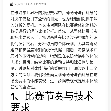
2024-11-04 13:20:28
在卡塔尔世界杯的激烈赛程中，葡萄牙与西班牙的
对决不仅吸引了全球的目光，也为球迷们提供了深
入分析的契机。本文将对两队在比赛后体能消耗的
数据进行详解与比较分析。首先，从整体比赛节奏
和技术要求入手，探讨两队在比赛过程中体能的消
耗情况；接着，分析球员的个体表现，尤其是跑动
距离和高强度冲刺的统计数据；随后，考察战术布
局对体能消耗的影响，特别是在攻防转换中的体能
需求；最后，结合比赛的后勤支持和球员恢复策
略，讨论其对体能消耗的缓解作用。通过以上四个
方面的探讨，我们将全面呈现葡萄牙与西班牙在这
场比赛中的体能表现，进一步揭示现代足球中体能
管理的重要性。
1、比赛节奏与技术
要求