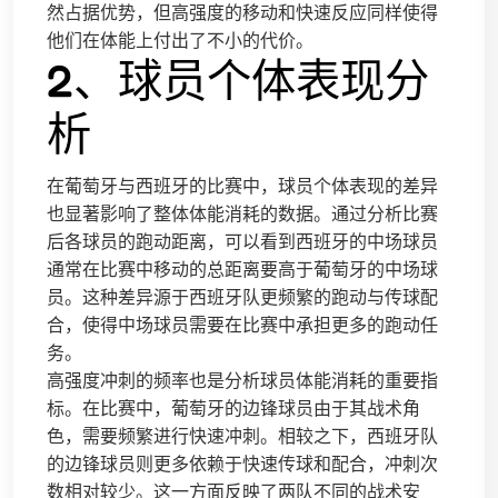
然占据优势，但高强度的移动和快速反应同样使得
他们在体能上付出了不小的代价。
2、球员个体表现分
析
在葡萄牙与西班牙的比赛中，球员个体表现的差异
也显著影响了整体体能消耗的数据。通过分析比赛
后各球员的跑动距离，可以看到西班牙的中场球员
通常在比赛中移动的总距离要高于葡萄牙的中场球
员。这种差异源于西班牙队更频繁的跑动与传球配
合，使得中场球员需要在比赛中承担更多的跑动任
务。
高强度冲刺的频率也是分析球员体能消耗的重要指
标。在比赛中，葡萄牙的边锋球员由于其战术角
色，需要频繁进行快速冲刺。相较之下，西班牙队
的边锋球员则更多依赖于快速传球和配合，冲刺次
数相对较少。这一方面反映了两队不同的战术安