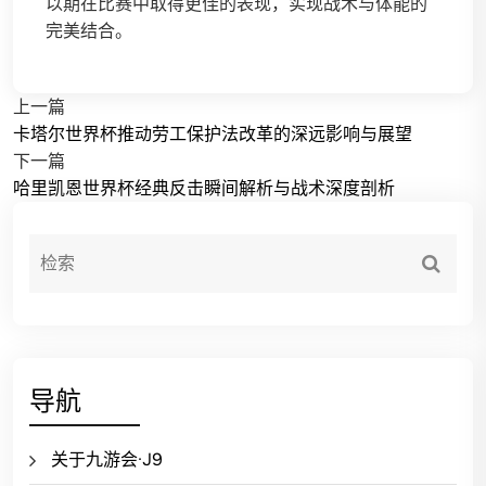
以期在比赛中取得更佳的表现，实现战术与体能的
完美结合。
上一篇
卡塔尔世界杯推动劳工保护法改革的深远影响与展望
下一篇
哈里凯恩世界杯经典反击瞬间解析与战术深度剖析
导航
关于九游会·J9