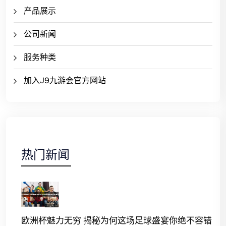
产品展示
公司新闻
服务种类
加入J9九游会官方网站
热门新闻
欧洲杯魅力无穷 揭秘为何这场足球盛宴你绝不容错