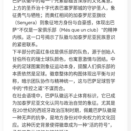
巴萨队徽中的每一个元素都蕴含深厚的文化寓意。
上方的圣乔治十字代表巴塞罗那城的守护圣人，象
征勇气与牺牲；而黄红相间的加泰罗尼亚旗纹
（Senyera）则象征地方身份与自豪感，体现出巴
萨“不仅是一家俱乐部（Més que un club）”的精神
内核。这一口号揭示了队徽与加泰罗尼亚民族意识
的紧密联系。
下半部分的蓝红条纹是俱乐部的队色，源于创始人
甘伯所在的瑞士球队颜色，也寓意激情与团结。中
央的足球图案则象征运动本身，提醒人们俱乐部的
本质依然是足球。徽章整体的构图体现出平衡与对
称，暗示团队协作与精神统一，这与巴萨足球哲学
中的“传控之道”不谋而合。
在社会语境中，巴萨队徽远不止体育标识，它已成
为加泰罗尼亚文化认同与政治自觉的象征。尤其是
在20世纪的西班牙政治压制时期，佩戴巴萨队徽是
一种无声的抗争，是地方身份对中央权力的文化回
应。这种历史背景使得徽章成为一种“活的符号”，