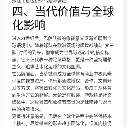
承载了集体记忆与精神延续。
四、当代价值与全球
化影响
进入21世纪后，巴萨队徽的象征意义逐渐扩展到全
球语境中。随着球队在欧洲赛场的辉煌战绩与“梦三
队”时代的到来，徽章成为世界球迷心中的信仰标
志。它不仅代表一种足球风格，更是一种坚持理想
主义、追求艺术化足球的文化图腾。
在品牌层面，巴萨徽章成为全球体育商业中极具辨
识度的视觉资产。俱乐部通过授权、合作、文创开
发等方式，将徽章转化为文化产品，形成了从体育
到生活方式的延展。无论是在服饰、游戏还是社交
媒体中，这枚徽章都象征着高贵的足球精神与对自
由的执着追求。
更值得注意的是，巴萨在全球化进程中始终保持本
土精神。尽管徽章的形态趋于国际化，但其内核仍