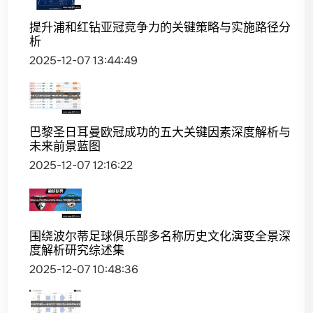
提升浦和红钻亚冠竞争力的关键策略与实施路径分
析
2025-12-07 13:44:49
巴黎圣日耳曼欧冠成功的五大关键因素深度解析与
未来前景蓝图
2025-12-07 12:16:22
围绕波尔蒂足球俱乐部多名称历史文化演变全景深
度解析研究综述集
2025-12-07 10:48:36