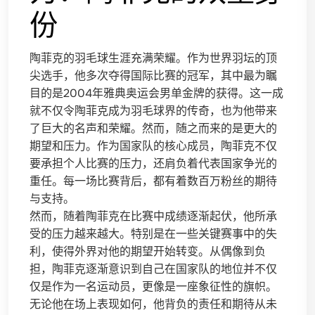
份
陶菲克的羽毛球生涯充满荣耀。作为世界羽坛的顶
尖选手，他多次夺得国际比赛的冠军，其中最为瞩
目的是2004年雅典奥运会男单金牌的获得。这一成
就不仅令陶菲克成为羽毛球界的传奇，也为他带来
了巨大的名声和荣耀。然而，随之而来的是更大的
期望和压力。作为国家队的核心成员，陶菲克不仅
要承担个人比赛的压力，还肩负着代表国家争光的
重任。每一场比赛背后，都有着数百万粉丝的期待
与支持。
然而，随着陶菲克在比赛中成绩逐渐起伏，他所承
受的压力越来越大。特别是在一些关键赛事中的失
利，使得外界对他的期望开始转变。从偶像到负
担，陶菲克逐渐意识到自己在国家队的地位并不仅
仅是作为一名运动员，更像是一座象征性的旗帜。
无论他在场上表现如何，他背负的责任和期待从未