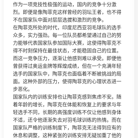
作为一项竞技性极强的运动，国内的竞争十分激
烈。即便是像陶菲克这样曾经的羽坛王者，也不得
不在国家队中面对层层选拔和激烈的竞争。
在陶菲克所处的时代，印度尼西亚羽毛球队的选手
众多，实力强劲。每一位队员都希望通过自己的努
力能够代表国家队参加国际大赛，这使得陶菲克不
得不时刻保持在最佳状态，才能稳固自己的位置。
而这一竞争压力，逐渐让他感到难以承受。即便他
曾获得过奥运金牌等辉煌成绩，但在一个充满年轻
选手的国家队中，陶菲克也面临着不断被挑战的局
面。这种外部的压力，使得陶菲克的心理状态进一
步恶化。
国家队内的训练安排也让陶菲克感到焦虑不安。随
着年龄的增长，陶菲克在体能和恢复上的要求与年
轻选手不同，长期的高强度训练不仅让他感到身体
不适，还令他逐渐失去对羽毛球训练的热情。而在
国家队严格的训练制度下，陶菲克无法得到应有的
休息和调整，这种紧张的训练安排无疑加重了他的