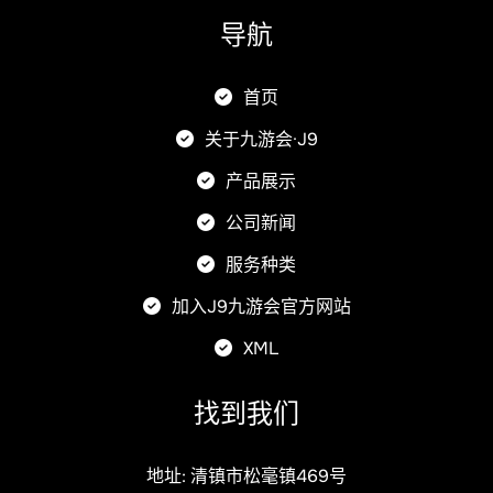
导航
首页
关于九游会·J9
产品展示
公司新闻
服务种类
加入J9九游会官方网站
XML
找到我们
地址: 清镇市松毫镇469号