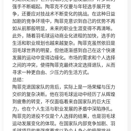
强手不断崛起。陶菲克不仅要与年轻选手展开竞
争，还要应对技战术不断变化的挑战。在这种日益
加剧的竞争环境中，陶菲克意识到自己的优势不再
如从前那般明显，未来的职业生涯变得不再清晰。
此外，随着羽毛球运动商业化进程的加快，选手的
生活和职业规划也越来越复杂。陶菲克虽然依旧是
羽毛球世界的明星，但他逐渐感到自己在这个快速
发展的运动中变得边缘化。市场的需求和个人选择
之间的冲突，使得陶菲克最终决定选择退队，从而
寻求一种更自由、少压力的生活方式。
总结：
陶菲克退国家队的背后，实际上是一场荣耀与压力
交织的复杂决断。他在羽毛球运动中经历了从辉煌
到疲惫的转变，不仅面临着来自国家队的巨大压
力，也在个人生活与职业发展的矛盾中深陷挣扎。
陶菲克的退役不仅是个人选择的结果，也是羽毛球
运动发展变化的体现。在国家队内部竞争加剧、羽
毛球项目的高强度要求以及个人身心的极限挑战