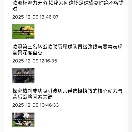
欧洲杯魅力无穷 揭秘为何这场足球盛宴你绝不容错
过
2025-12-09 13:46:07
欧冠第三名转战欧联历届球队晋级路线与赛事表现
全景深度盘点
2025-12-09 12:16:35
探究热刺成功吸引波切蒂诺选择执教的核心动力与
背后战略因素关键
2025-12-09 10:46:33