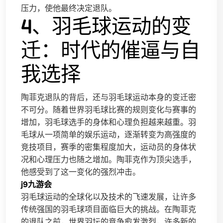
压力，使他最终决定退队。
4、羽毛球运动的变
迁：时代的催逼与自
我选择
陶菲克退队的背后，还与羽毛球运动本身的变迁密
不可分。随着世界羽毛球比赛的规则变化与赛事的
增加，羽毛球选手的身体和心理负担越来越重。羽
毛球从一项简单的娱乐运动，逐渐转变为高强度的
竞技项目，赛季的密集程度加大，运动员的身体状
况和心理压力也随之增加。陶菲克作为顶尖选手，
他感受到了这一变化的强烈冲击。
j9九游会
羽毛球运动的全球化以及技术的飞速发展，让许多
传统强国的羽毛球项目面临巨大的挑战。在陶菲克
的退队之前，世界羽坛的竞争愈发激烈，许多新的