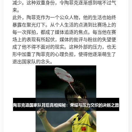
减少。这种双重身份，令陶菲克逐渐感到喘不过气
来。
此外，陶菲克作为一个公众人物，他的生活也始终
暴露在聚光灯下。从个人生活的点滴到比赛场上的
每一次挥拍，都成了媒体追逐的焦点。每当他在赛
场上的表现有所起伏，媒体的批评与粉丝的失望便
成了他不得不面对的现实。这种外部的压力，也无
形中加重了陶菲克的心理负担，使得他逐渐萌生了
退出国家队的念头。