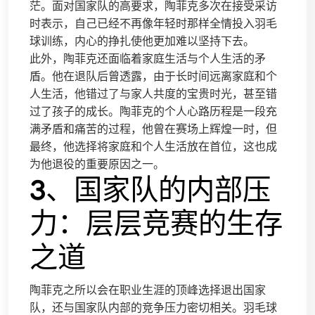
茫。面对国家队的高要求，陶菲克多次在接受采访
时表示，自己已经不再像年轻时那样全情投入羽毛
球训练，内心的挣扎使他更加难以坚持下去。
此外，陶菲克还面临着家庭生活与个人生活的矛
盾。他在退队后曾透露，由于长时间远离家庭和个
人生活，他错过了与家人共度的宝贵时光，甚至错
过了孩子的成长。陶菲克的个人心路历程是一段充
满矛盾和痛苦的过程，他曾在赛场上辉煌一时，但
最终，他选择将家庭和个人生活放在首位，这也成
为他退役的重要原因之一。
3、国家队的内部压
力：层层竞赛的生存
之道
陶菲克之所以会在职业生涯的顶峰选择退出国家
队，还与国家队内部的竞争压力密切相关。羽毛球