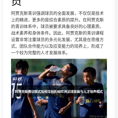
员
阿贾克斯青训强调球员的全面发展，不仅仅是技术
上的精进，更多的是综合素质的提升。在阿贾克斯
的青训体系中，球员被要求具备良好的心理素质、
战术素养和身体条件。因此，阿贾克斯的青训课程
设置非常注重球员的多元化发展，尤其是在思维方
式、团队合作能力以及应变能力的培养上，形成了
一个较为完整的人才发展体系。