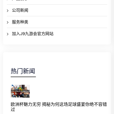
公司新闻
服务种类
加入J9九游会官方网站
热门新闻
欧洲杯魅力无穷 揭秘为何这场足球盛宴你绝不容错
过