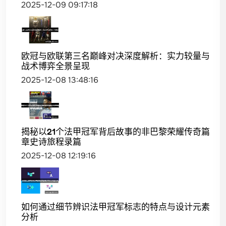
2025-12-09 09:17:18
欧冠与欧联第三名巅峰对决深度解析：实力较量与
战术博弈全景呈现
2025-12-08 13:48:16
揭秘以21个法甲冠军背后故事的非巴黎荣耀传奇篇
章史诗旅程录篇
2025-12-08 12:19:16
如何通过细节辨识法甲冠军标志的特点与设计元素
分析