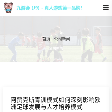
首页
-
公司新闻
阿贾克斯青训模式如何深刻影响欧
洲足球发展与人才培养模式