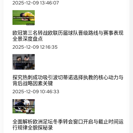
2025-12-09 13:46:07
欧冠第三名转战欧联历届球队晋级路线与赛事表现
全景深度盘点
2025-12-09 12:16:35
探究热刺成功吸引波切蒂诺选择执教的核心动力与
背后战略因素关键
2025-12-09 10:46:33
全面解析欧洲足坛冬季转会窗口开启与截止时间运
行规律全貌探秘录