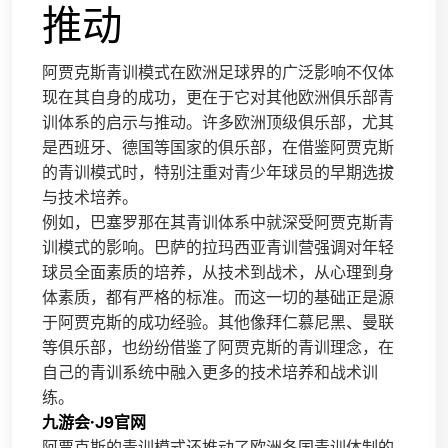
推动
阿贾克斯青训模式在欧洲足球界的广泛影响不仅体
现在其自身的成功，更在于它对其他欧洲俱乐部青
训体系的启示与推动。许多欧洲顶级俱乐部，尤其
是西班牙、德国等国家的俱乐部，在借鉴阿贾克斯
的青训模式时，特别注重对青少年球员的早期选拔
与技术培养。
例如，巴塞罗那在其青训体系中就深受阿贾克斯青
训模式的影响。巴萨的拉玛西亚青训营强调对年轻
球员全面素质的培养，从技术到战术，从心理到身
体素质，都有严格的标准。而这一切的基础正是源
于阿贾克斯的成功经验。其他像拜仁慕尼黑、曼联
等俱乐部，也纷纷借鉴了阿贾克斯的青训理念，在
自己的青训系统中融入更多的技术培养和战术训
练。
九游会·J9官网
阿贾克斯的青训模式还推动了欧洲各国青训体制的