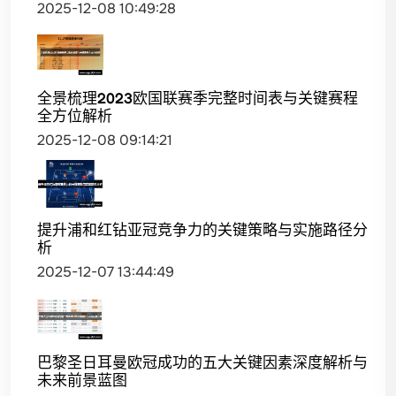
2025-12-08 10:49:28
全景梳理2023欧国联赛季完整时间表与关键赛程
全方位解析
2025-12-08 09:14:21
提升浦和红钻亚冠竞争力的关键策略与实施路径分
析
2025-12-07 13:44:49
巴黎圣日耳曼欧冠成功的五大关键因素深度解析与
未来前景蓝图