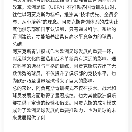
改革。欧洲足联（UEFA）在推动各国青训发展时，
往往以阿贾克斯为标杆，推崇其“技术优先、全员参
与、从小培养”的理念。阿贾克斯青训体系的成功让
其他俱乐部和国家认识到，只有通过科学、系统的
青训建设，才能培养出具有高水平竞争力的球员。
总结：
阿贾克斯青训模式作为欧洲足球发展的重要一环，
对足球文化的塑造和战术革新具有深远的影响。通
过科学的选材与严格的训练，阿贾克斯培养出了无
数优秀的球员，不仅提升了俱乐部的竞技水平，也
为欧洲乃至世界足球带来了巨大的影响。
总的来说，阿贾克斯青训模式不仅在技术、战术和
球员发展方面取得了显著成绩，也为其他欧洲俱乐
部提供了宝贵的经验和借鉴。阿贾克斯的成功模式
成为了欧洲足球发展的重要推动力，也为足球的未
来发展提供了创