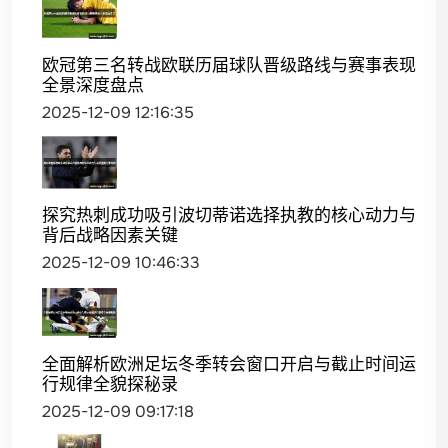
欧冠第三名转战欧联历届球队晋级路线与赛事表现
全景深度盘点
2025-12-09 12:16:35
探究热刺成功吸引波切蒂诺选择执教的核心动力与
背后战略因素关键
2025-12-09 10:46:33
全面解析欧洲足坛冬季转会窗口开启与截止时间运
行规律全貌探秘录
2025-12-09 09:17:18