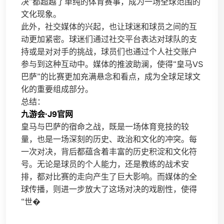
决”都超越了单纯的体育赛事，成为一场全球范围的
文化现象。
此外，社交媒体的兴起，也让球迷和球员之间的互
动更加紧密。球迷们通过社交平台表达对球队的支
持或是对对手的挑战，球员们也通过个人社交账户
参与到这种互动中。媒体的推波助澜，使得“皇马VS
巴萨”的比赛更加充满悬念和看点，成为全球足球文
化的重要组成部分。
总结：
九游会·J9官网
皇马与巴萨的宿命之战，既是一场体育竞技的较
量，也是一场深刻的历史、政治和文化的冲突。每
一次对决，背后都蕴含着丰富的历史积淀和文化符
号。无论是球员的个人能力，还是教练的战术安
排，都对比赛的走向产生了巨大影响。而媒体的全
球传播，则进一步放大了这场对决的戏剧性，使得
“世�