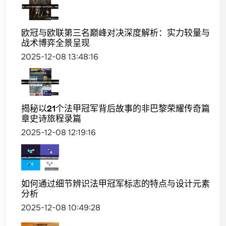
欧冠与欧联第三名巅峰对决深度解析：实力较量与
战术博弈全景呈现
2025-12-08 13:48:16
揭秘以21个法甲冠军背后故事的非巴黎荣耀传奇篇
章史诗旅程录篇
2025-12-08 12:19:16
如何通过细节辨识法甲冠军标志的特点与设计元素
分析
2025-12-08 10:49:28