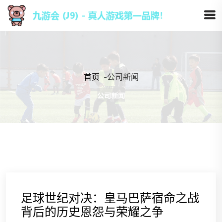
首页
-
公司新闻
足球世纪对决：皇马巴萨宿命之战
背后的历史恩怨与荣耀之争