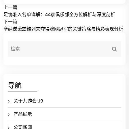
上一篇
足协准入名单详解：44家俱乐部全方位解析与深度剖析
下一篇
辛纳逆袭兹维列夫夺得澳网冠军的关键策略与精彩表现分析
导航
关于九游会·J9
产品展示
公司新闻