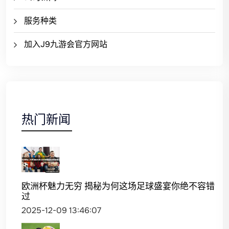
服务种类
加入J9九游会官方网站
热门新闻
欧洲杯魅力无穷 揭秘为何这场足球盛宴你绝不容错
过
2025-12-09 13:46:07