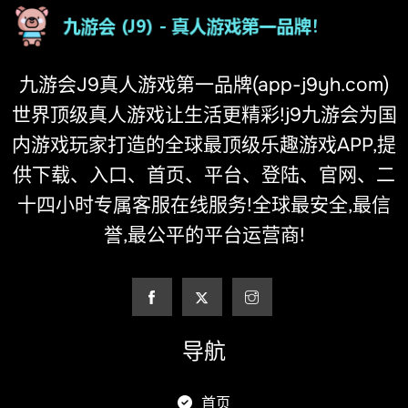
九游会J9真人游戏第一品牌(app-j9yh.com)
世界顶级真人游戏让生活更精彩!j9九游会为国
内游戏玩家打造的全球最顶级乐趣游戏APP,提
供下载、入口、首页、平台、登陆、官网、二
十四小时专属客服在线服务!全球最安全,最信
誉,最公平的平台运营商!
导航
首页