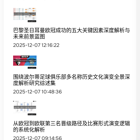
巴黎圣日耳曼欧冠成功的五大关键因素深度解析与
未来前景蓝图
2025-12-07 12:16:22
围绕波尔蒂足球俱乐部多名称历史文化演变全景深
度解析研究综述集
2025-12-07 10:48:36
从欧冠到欧联第三名晋级路径及比赛形式演变逻辑
的系统化解析
2025-12-07 09:14:56