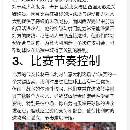
对于意大利来说，奇罗·因莫比莱与因西涅无疑是关
键球员。因莫比莱在锋线的活跃度与跑动能力为意
大利提供了持续的进攻威胁，而因西涅则是中前场
的灵活进攻点，他的突破与射门能力常常能够撕开
对方的防线。尽管两人未能直接进球，但他们的默
契配合与跑位，为意大利创造了多次进攻机会，也
帮助球队在比赛中取得了关键的胜利。
3、比赛节奏控制
比赛的节奏控制是比利时与意大利这场1/4决赛的一
个关键因素。比利时虽然在控球上占有一定优势，
但由于战术的依赖性较强，他们常常在进攻转换时
过于依赖个人技术，导致整体配合的流畅性受到了
影响。特别是在中场，德布劳内虽然是球队的进攻
发起点，但缺乏足够的支持和配合，使得比利时的
进攻略显孤立，节奏难以持续。