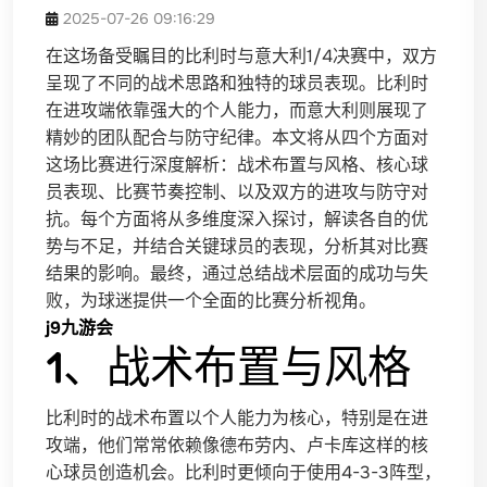
2025-07-26 09:16:29
在这场备受瞩目的比利时与意大利1/4决赛中，双方
呈现了不同的战术思路和独特的球员表现。比利时
在进攻端依靠强大的个人能力，而意大利则展现了
精妙的团队配合与防守纪律。本文将从四个方面对
这场比赛进行深度解析：战术布置与风格、核心球
员表现、比赛节奏控制、以及双方的进攻与防守对
抗。每个方面将从多维度深入探讨，解读各自的优
势与不足，并结合关键球员的表现，分析其对比赛
结果的影响。最终，通过总结战术层面的成功与失
败，为球迷提供一个全面的比赛分析视角。
j9九游会
1、战术布置与风格
比利时的战术布置以个人能力为核心，特别是在进
攻端，他们常常依赖像德布劳内、卢卡库这样的核
心球员创造机会。比利时更倾向于使用4-3-3阵型，