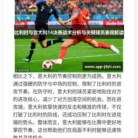
相比之下，意大利的节奏控制则更为成熟。意大利
通过强硬的防守与中场的控制，限制了比利时的进
攻节奏。在防守时，意大利的球员紧密地贴住对方
的进攻核心，减少了对方创造空间的机会。而在进
攻端，意大利依靠快速的反击和精准的传球，不仅
打破了比利时的防线，还成功压制了比利时在进攻
端的势头。整体而言，意大利能够在比赛中更好地
掌控节奏，这也帮助他们在局面不利时能够迅速恢
复并寻找机会。