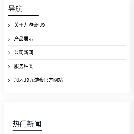
导航
关于九游会·J9
产品展示
公司新闻
服务种类
加入J9九游会官方网站
热门新闻