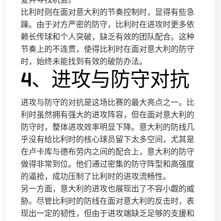
比利时则在面对意大利的节奏控制时，显得有些急
躁。由于对方严密的防守，比利时在进攻时更多依
赖长传球和个人突破，缺乏有效的团队配合。这种
节奏上的不连贯，使得比利时在面对意大利的防守
时，始终未能找到有效的破防办法。
4、进攻与防守对抗
进攻与防守的对抗是这场比赛的最大亮点之一。比
利时虽然拥有强大的进攻阵容，但在面对意大利的
防守时，整体进攻效率明显下降。意大利的防线几
乎没有给比利时的核心球员留下太多空间，尤其是
在卢卡库与德布劳内之间的配合上，意大利的防守
做得非常到位。他们通过密集的防守阵型和高强度
的逼抢，成功压制了比利时的进攻流畅性。
另一方面，意大利的进攻也展现出了不容小觑的威
胁。尽管比利时的防线在面对意大利的反击时，表
现出一定的韧性，但由于进攻端缺乏足够的支援和