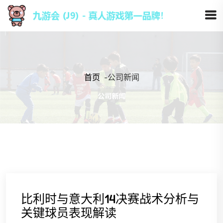
首页
-
公司新闻
比利时与意大利14决赛战术分析与
关键球员表现解读