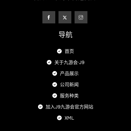
导航
首页
关于九游会·J9
产品展示
公司新闻
服务种类
加入J9九游会官方网站
XML