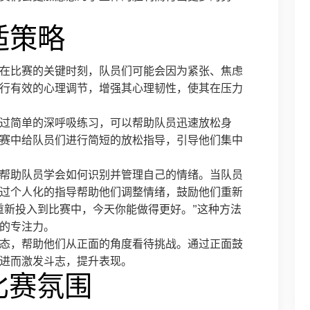
适策略
在比赛的关键时刻，队员们可能会因为紧张、焦虑
行有效的心理调节，增强其心理韧性，使其在压力
过简单的深呼吸练习，可以帮助队员迅速放松身
赛中给队员们进行简短的放松指导，引导他们集中
帮助队员学会如何识别并管理自己的情绪。当队员
过个人化的指导帮助他们调整情绪，鼓励他们重新
重新投入到比赛中，今天你能做得更好。”这种方法
的专注力。
态，帮助他们从正面的角度看待挑战。通过正面鼓
进而激发斗志，提升表现。
比赛氛围