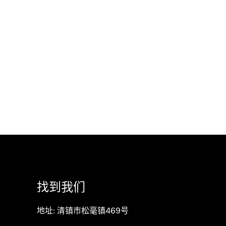
找到我们
地址: 清镇市松毫镇469号