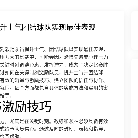
升士气团结球队实现最佳表现
刻激励队员提升士气、团结球队以实现最佳表现，
压力大的比赛中，可能会因为恐惧失败或心理压力
关键时刻调整心态、发挥潜力，成为了决定比赛胜
讨如何在关键时刻激励队员，提升士气并团结球
有效的沟通与激励技巧、建立团队的信任与协作、
氛围。每个方面都包含具体的实施方法和实用的案
指导。
与激励技巧
力，尤其是在关键时刻。教练和领袖必须具备有效
式给予队员信心。通过及时的鼓励、表扬和指导，
给予帮助。