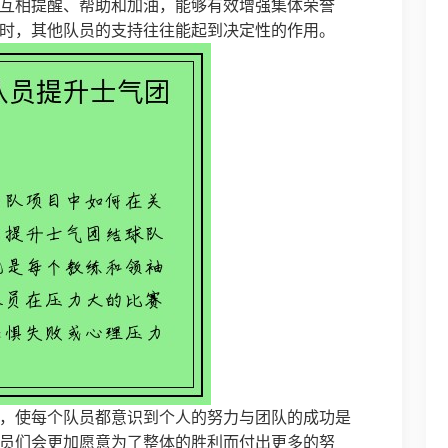
互相提醒、帮助和加油，能够有效增强集体荣誉
时，其他队员的支持往往能起到决定性的作用。
，使每个队员都意识到个人的努力与团队的成功是
员们会更加愿意为了整体的胜利而付出更多的努