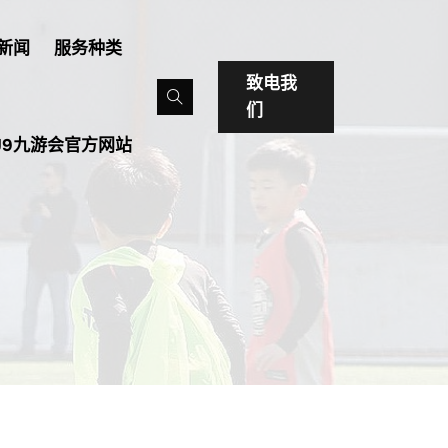
新闻
服务种类
致电我
们
J9九游会官方网站