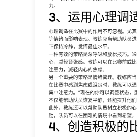
力。
3、运用心理调
心理调适在比赛中的作用不可忽视。尤其
等情绪而影响表现。教练应当帮助队员进
下保持冷静，发挥最佳水平。
一种有效的策略是深呼吸和放松技巧。通
心，减轻紧张感。教练可以在比赛前或比
注意力，减轻内心的焦虑。
另一个重要的策略是情绪管理。教练应当
在比赛中感到焦虑或沮丧时，教练可以通
集中注意力。“现在的你可以调整状态，
不仅能帮助队员恢复平静，还能提升他们
此外，教练还可以帮助队员树立积极的心
励，队员可以在困难的情境中看到希望，
4、创造积极的