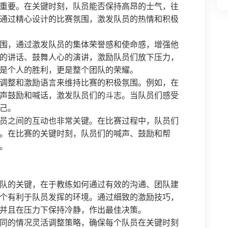
重要。在关键时刻，队员能否保持高昂的士气，往
通过精心设计的比赛氛围，激发队员的热情和积极
围，通过激发队员的集体荣誉感和使命感，增强他
的讲话、鼓舞人心的演讲，激励队员们放下压力，
是个人的胜利，更是整个团队的荣耀。
调整和激励语言来维持比赛的积极氛围。例如，在
声鼓励和喊话，激发队员们的斗志。当队员们感受
己。
员之间的互动也非常关键。在比赛过程中，队员们
。在比赛的关键时刻，队员们的喊声、鼓励和帮
。
队的关键，在于教练如何通过有效的沟通、团队建
个有利于队员发挥的环境。通过细致的激励技巧，
并且在压力下保持冷静，作出最佳决策。
同的情况灵活调整策略，确保每个队员在关键时刻