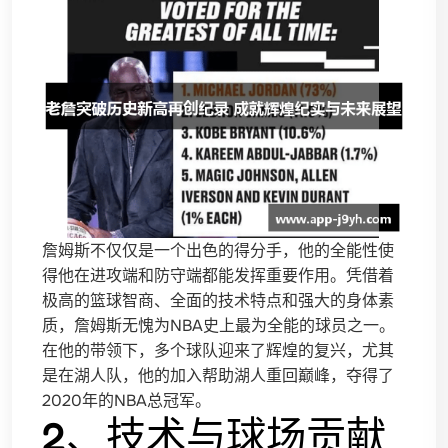
詹姆斯不仅仅是一个出色的得分手，他的全能性使
得他在进攻端和防守端都能发挥重要作用。凭借着
极高的篮球智商、全面的技术特点和强大的身体素
质，詹姆斯无愧为NBA史上最为全能的球员之一。
在他的带领下，多个球队迎来了辉煌的复兴，尤其
是在湖人队，他的加入帮助湖人重回巅峰，夺得了
2020年的NBA总冠军。
2、技术与球场贡献