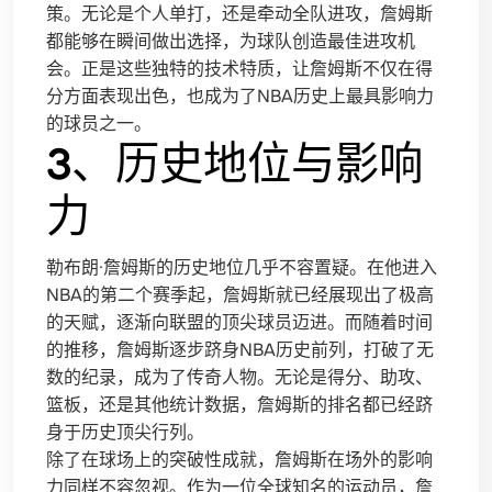
策。无论是个人单打，还是牵动全队进攻，詹姆斯
都能够在瞬间做出选择，为球队创造最佳进攻机
会。正是这些独特的技术特质，让詹姆斯不仅在得
分方面表现出色，也成为了NBA历史上最具影响力
的球员之一。
3、历史地位与影响
力
勒布朗·詹姆斯的历史地位几乎不容置疑。在他进入
NBA的第二个赛季起，詹姆斯就已经展现出了极高
的天赋，逐渐向联盟的顶尖球员迈进。而随着时间
的推移，詹姆斯逐步跻身NBA历史前列，打破了无
数的纪录，成为了传奇人物。无论是得分、助攻、
篮板，还是其他统计数据，詹姆斯的排名都已经跻
身于历史顶尖行列。
除了在球场上的突破性成就，詹姆斯在场外的影响
力同样不容忽视。作为一位全球知名的运动员，詹