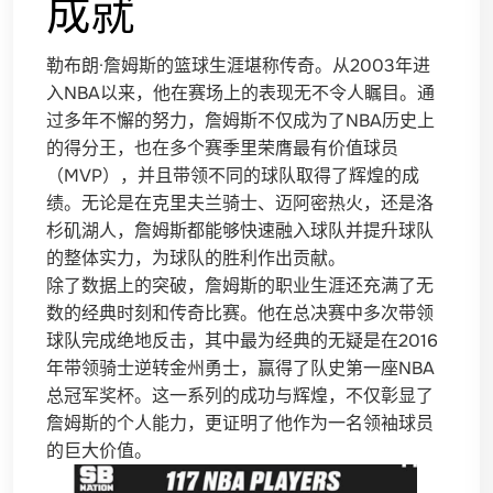
成就
勒布朗·詹姆斯的篮球生涯堪称传奇。从2003年进
入NBA以来，他在赛场上的表现无不令人瞩目。通
过多年不懈的努力，詹姆斯不仅成为了NBA历史上
的得分王，也在多个赛季里荣膺最有价值球员
（MVP），并且带领不同的球队取得了辉煌的成
绩。无论是在克里夫兰骑士、迈阿密热火，还是洛
杉矶湖人，詹姆斯都能够快速融入球队并提升球队
的整体实力，为球队的胜利作出贡献。
除了数据上的突破，詹姆斯的职业生涯还充满了无
数的经典时刻和传奇比赛。他在总决赛中多次带领
球队完成绝地反击，其中最为经典的无疑是在2016
年带领骑士逆转金州勇士，赢得了队史第一座NBA
总冠军奖杯。这一系列的成功与辉煌，不仅彰显了
詹姆斯的个人能力，更证明了他作为一名领袖球员
的巨大价值。