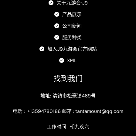
关于九游会·J9
产品展示
公司新闻
服务种类
加入J9九游会官方网站
XML
找到我们
地址: 清镇市松毫镇469号
电话 :
+13594780186
邮箱 :
tantamount@qq.com
工作时间 : 朝九晚六