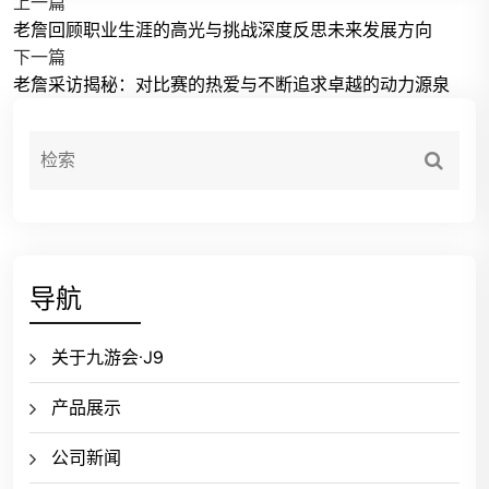
上一篇
老詹回顾职业生涯的高光与挑战深度反思未来发展方向
下一篇
老詹采访揭秘：对比赛的热爱与不断追求卓越的动力源泉
导航
关于九游会·J9
产品展示
公司新闻