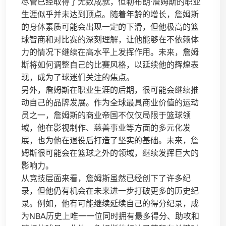
尽管已经取得了无数成就，但勒布朗·詹姆斯的职业
生涯似乎并未达到顶点。随着年龄的增长，詹姆斯
的身体素质可能会出现一定的下滑，但他极高的篮
球智商和对比赛的深刻理解，让他能够在不依赖体
力的情况下继续在高水平上发挥作用。未来，詹姆
斯将如何调整自己的比赛风格，以延续他的辉煌表
现，成为了球迷们关注的焦点。
另外，詹姆斯在职业生涯的后期，很可能会继续推
动自己的品牌发展。作为全球最具商业价值的运动
员之一，詹姆斯的商业帝国不仅仅局限于篮球领
域，他在影视制作、慈善事业等方面的多元化发
展，也为他在退役后打造了坚实的基础。未来，詹
姆斯很可能会在篮球之外的领域，继续发挥巨大的
影响力。
从竞技层面来看，詹姆斯虽然已经创下了许多纪
录，但他仍有机会在未来进一步打破更多的历史纪
录。例如，他有可能继续延续自己的得分纪录，成
为NBA历史上唯一一位同时拥有最多得分、助攻和