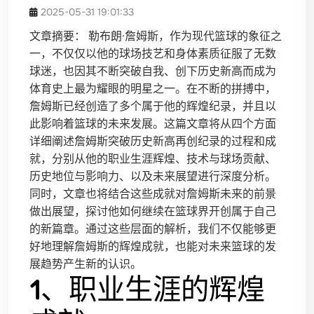
2025-05-31 19:01:33
文章摘要： 勒布朗·詹姆斯，作为现代篮球的象征之
一，不仅仅以他的球场技艺和身体素质征服了无数
球迷，也因其不断突破自我、创下历史新高而成为
体育史上最为耀眼的明星之一。在不断的拼搏中，
詹姆斯已经创造了多个属于他的辉煌纪录，并且以
此影响着篮球的未来发展。这篇文章将从四个方面
详细阐述詹姆斯突破历史新高再创纪录的过程和成
就，分别从他的职业生涯辉煌、技术与球场贡献、
历史地位与影响力、以及未来展望进行深度分析。
同时，文章也将结合这些成就对詹姆斯未来的前景
做出展望，探讨他如何继续在篮球界开创属于自己
的新篇章。通过这些层面的解析，我们不仅能够更
好地理解詹姆斯的辉煌成就，也能对未来篮球的发
展趋势产生新的认识。
1、职业生涯的辉煌