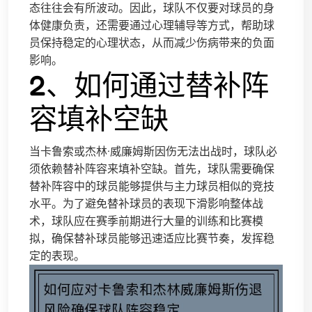
态往往会有所波动。因此，球队不仅要对球员的身
体健康负责，还需要通过心理辅导等方式，帮助球
员保持稳定的心理状态，从而减少伤病带来的负面
影响。
2、如何通过替补阵
容填补空缺
当卡鲁索或杰林·威廉姆斯因伤无法出战时，球队必
须依赖替补阵容来填补空缺。首先，球队需要确保
替补阵容中的球员能够提供与主力球员相似的竞技
水平。为了避免替补球员的表现下滑影响整体战
术，球队应在赛季前期进行大量的训练和比赛模
拟，确保替补球员能够迅速适应比赛节奏，发挥稳
定的表现。