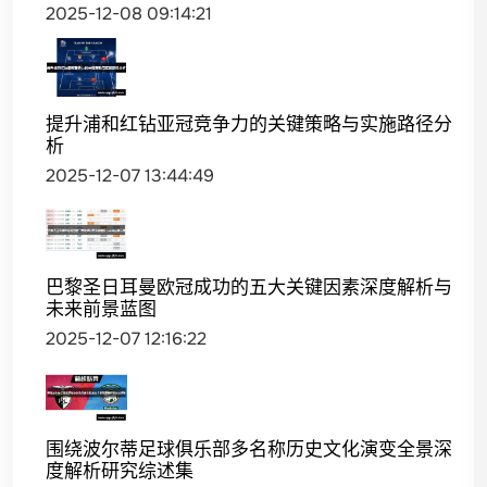
2025-12-08 09:14:21
提升浦和红钻亚冠竞争力的关键策略与实施路径分
析
2025-12-07 13:44:49
巴黎圣日耳曼欧冠成功的五大关键因素深度解析与
未来前景蓝图
2025-12-07 12:16:22
围绕波尔蒂足球俱乐部多名称历史文化演变全景深
度解析研究综述集