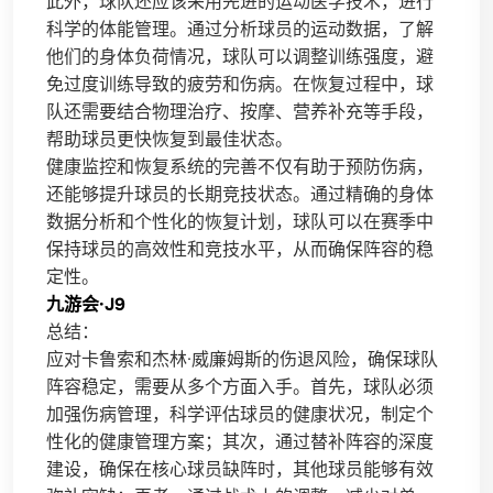
此外，球队还应该采用先进的运动医学技术，进行
科学的体能管理。通过分析球员的运动数据，了解
他们的身体负荷情况，球队可以调整训练强度，避
免过度训练导致的疲劳和伤病。在恢复过程中，球
队还需要结合物理治疗、按摩、营养补充等手段，
帮助球员更快恢复到最佳状态。
健康监控和恢复系统的完善不仅有助于预防伤病，
还能够提升球员的长期竞技状态。通过精确的身体
数据分析和个性化的恢复计划，球队可以在赛季中
保持球员的高效性和竞技水平，从而确保阵容的稳
定性。
九游会·J9
总结：
应对卡鲁索和杰林·威廉姆斯的伤退风险，确保球队
阵容稳定，需要从多个方面入手。首先，球队必须
加强伤病管理，科学评估球员的健康状况，制定个
性化的健康管理方案；其次，通过替补阵容的深度
建设，确保在核心球员缺阵时，其他球员能够有效