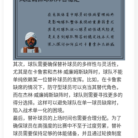
其次，球队需要确保替补球员的多样性与灵活性，
尤其是在卡鲁索和杰林·威廉姆斯缺阵时，球队不能
单纯依赖某一位替补球员的发挥。比如，在卡鲁索
缺席的情况下，防守型球员可以充当其替代角色，
而在杰林·威廉姆斯缺阵时，球队则需要寻找更多的
得分选择。这样可以避免球队在单一球员缺席时，
陷入战术单一化的困境。
最后，替补球员的上场时间也需要合理分配。为了
确保球员在高强度的比赛中不至于过度劳累，替补
球员需要保持足够的体能储备，并且通过轮换制度