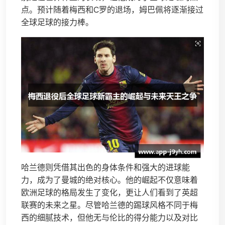
点。预计随着梅西和C罗的退场，姆巴佩将逐渐接过
全球足球的接力棒。
哈兰德则凭借其出色的身体条件和强大的进球能
力，成为了曼城的绝对核心。他的崛起不仅意味着
欧洲足球的格局发生了变化，更让人们看到了英超
联赛的未来之星。尽管哈兰德的踢球风格不同于梅
西的细腻技术，但他无与伦比的得分能力以及对比