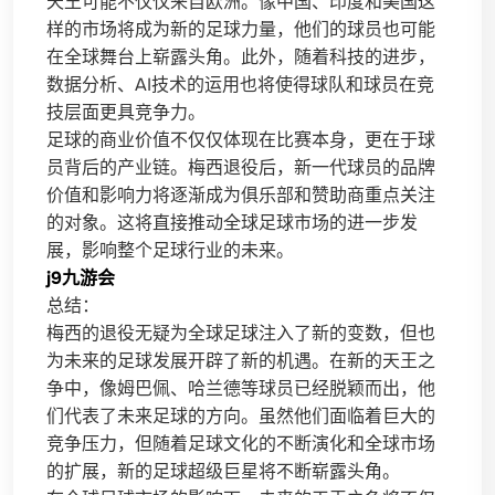
天王可能不仅仅来自欧洲。像中国、印度和美国这
样的市场将成为新的足球力量，他们的球员也可能
在全球舞台上崭露头角。此外，随着科技的进步，
数据分析、AI技术的运用也将使得球队和球员在竞
技层面更具竞争力。
足球的商业价值不仅仅体现在比赛本身，更在于球
员背后的产业链。梅西退役后，新一代球员的品牌
价值和影响力将逐渐成为俱乐部和赞助商重点关注
的对象。这将直接推动全球足球市场的进一步发
展，影响整个足球行业的未来。
j9九游会
总结：
梅西的退役无疑为全球足球注入了新的变数，但也
为未来的足球发展开辟了新的机遇。在新的天王之
争中，像姆巴佩、哈兰德等球员已经脱颖而出，他
们代表了未来足球的方向。虽然他们面临着巨大的
竞争压力，但随着足球文化的不断演化和全球市场
的扩展，新的足球超级巨星将不断崭露头角。