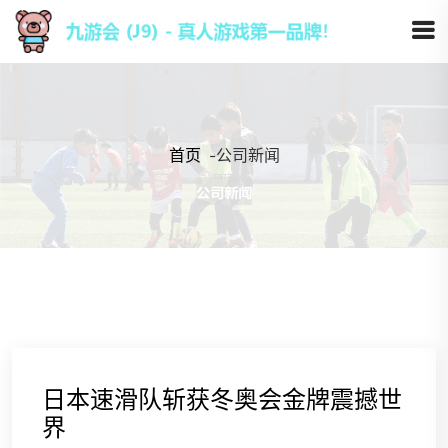
首页
-
公司新闻
日本速滑队斩获冬奥会金牌震撼世
界