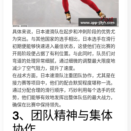
具体来说，日本速滑队在起步和冲刺阶段的优势尤
为突出。与其他国家的选手相比，日本选手在滑行
初期便能够快速进入最佳状态，这使他们在比赛的
开局阶段便占据了有利位置。与此同时，队员们对
弯道的处理异常细腻，通过细微的调整最大限度地
减少了空气阻力，提升了速度。
在战术方面，日本速滑队注重团队协作，尤其是在
接力赛等项目中，他们的配合默契程度堪称一流。
通过分配合理的滑行顺序，巧妙利用每个选手的优
势，他们能够有效地发挥出整体队伍的最大战力，
确保在比赛中保持领先。
3、团队精神与集体
协作