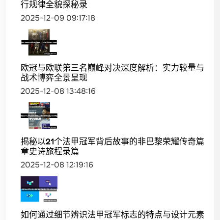
行规律全貌探秘录
2025-12-09 09:17:18
欧冠与欧联第三名巅峰对决深度解析：实力较量与
战术博弈全景呈现
2025-12-08 13:48:16
揭秘以21个法甲冠军背后故事的非巴黎荣耀传奇篇
章史诗旅程录篇
2025-12-08 12:19:16
如何通过细节辨识法甲冠军标志的特点与设计元素