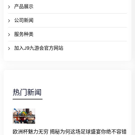
产品展示
公司新闻
服务种类
加入J9九游会官方网站
热门新闻
欧洲杯魅力无穷 揭秘为何这场足球盛宴你绝不容错