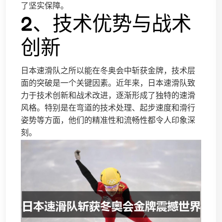
了坚实保障。
2、技术优势与战术
创新
日本速滑队之所以能在冬奥会中斩获金牌，技术层
面的突破是一个关键因素。近年来，日本速滑队致
力于技术创新和战术改进，逐渐形成了独特的速滑
风格。特别是在弯道的技术处理、起步速度和滑行
姿势等方面，他们的精准性和流畅性都令人印象深
刻。