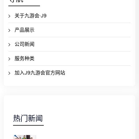
关于九游会·J9
产品展示
公司新闻
服务种类
加入J9九游会官方网站
热门新闻