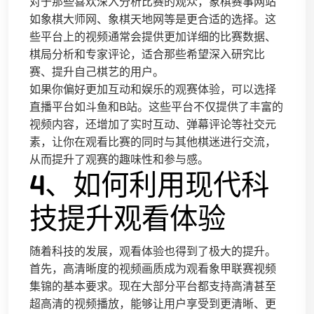
对于那些喜欢深入分析比赛的观众，象棋赛事网站
如象棋大师网、象棋天地网等是更合适的选择。这
些平台上的视频通常会提供更加详细的比赛数据、
棋局分析和专家评论，适合那些希望深入研究比
赛、提升自己棋艺的用户。
如果你偏好更加互动和娱乐的观赛体验，可以选择
直播平台如斗鱼和B站。这些平台不仅提供了丰富的
视频内容，还增加了实时互动、弹幕评论等社交元
素，让你在观看比赛的同时与其他棋迷进行交流，
从而提升了观赛的趣味性和参与感。
4、如何利用现代科
技提升观看体验
随着科技的发展，观看体验也得到了极大的提升。
首先，高清晰度的视频画质成为观看象甲联赛视频
集锦的基本要求。现在大部分平台都支持高清甚至
超高清的视频播放，能够让用户享受到更清晰、更