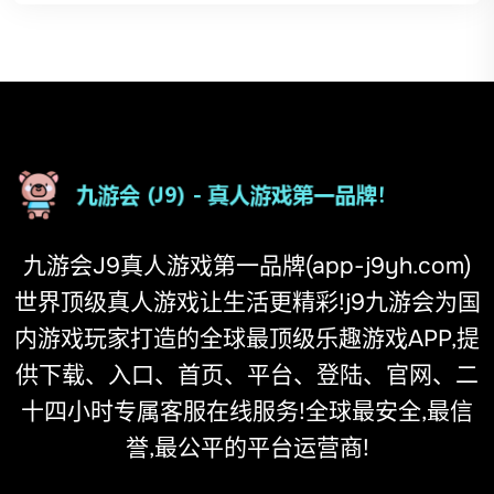
九游会J9真人游戏第一品牌(app-j9yh.com)
世界顶级真人游戏让生活更精彩!j9九游会为国
内游戏玩家打造的全球最顶级乐趣游戏APP,提
供下载、入口、首页、平台、登陆、官网、二
十四小时专属客服在线服务!全球最安全,最信
誉,最公平的平台运营商!