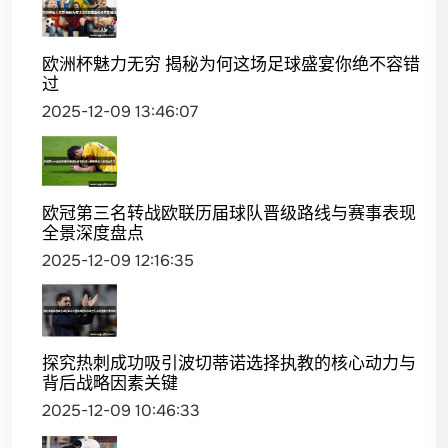
欧洲杯魅力无穷 揭秘为何这场足球盛宴你绝不容错
过
2025-12-09 13:46:07
欧冠第三名转战欧联历届球队晋级路线与赛事表现
全景深度盘点
2025-12-09 12:16:35
探究热刺成功吸引波切蒂诺选择执教的核心动力与
背后战略因素关键
2025-12-09 10:46:33