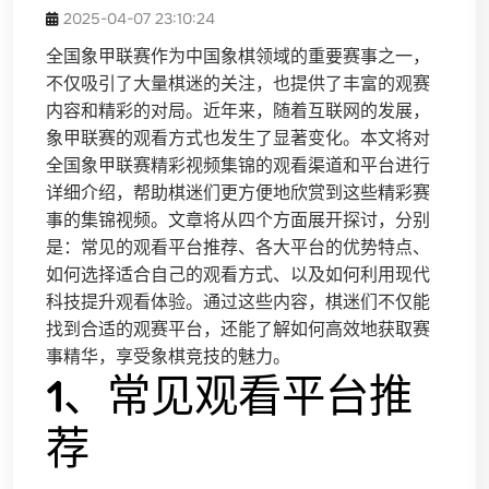
2025-04-07 23:10:24
全国象甲联赛作为中国象棋领域的重要赛事之一，
不仅吸引了大量棋迷的关注，也提供了丰富的观赛
内容和精彩的对局。近年来，随着互联网的发展，
象甲联赛的观看方式也发生了显著变化。本文将对
全国象甲联赛精彩视频集锦的观看渠道和平台进行
详细介绍，帮助棋迷们更方便地欣赏到这些精彩赛
事的集锦视频。文章将从四个方面展开探讨，分别
是：常见的观看平台推荐、各大平台的优势特点、
如何选择适合自己的观看方式、以及如何利用现代
科技提升观看体验。通过这些内容，棋迷们不仅能
找到合适的观赛平台，还能了解如何高效地获取赛
事精华，享受象棋竞技的魅力。
1、常见观看平台推
荐