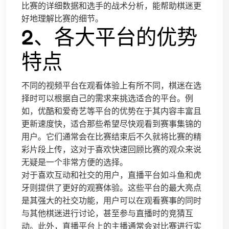
比赛的详细数据和选手的战术分析，能帮助棋迷更
好地理解比赛的细节。
2、各大平台的优势
特点
不同的视频平台在观看体验上有所不同，棋迷在选
择时可以根据自己的需求来挑选适合的平台。例
如，优酷和爱奇艺等平台的优势在于其内容丰富且
更新速度快，适合那些希望尽快观看到赛事集锦的
用户。它们通常会在比赛结束后不久就将比赛的精
彩片段上传，这对于喜欢快速回顾比赛的观众来说
无疑是一个非常方便的选择。
对于喜欢互动和社交的用户，直播平台如斗鱼和虎
牙则提供了更好的观赛体验。这些平台的最大亮点
是其强大的社交功能，用户可以在观看赛事的同时
与其他棋迷进行讨论，甚至参与直播时的竞猜互
动。此外，直播平台上的主播通常会对比赛进行实