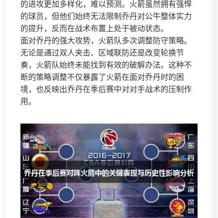
的进攻更加多样化，难以预测。火箭虽然拥有强悍
的球员，但他们始终无法限制乔丹对公牛整体实力
的提升，反而在战术布置上处于被动状态。
面对乔丹的强大攻势，火箭队多次调整防守策略。
无论是通过双人夹击、区域联防还是改变轮换节
奏，火箭队始终未能找到有效的破解办法。这种不
断的策略调整不仅暴露了火箭在面对乔丹时的困
境，也反映出乔丹在季后赛中对对手战术的压制作
用。