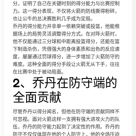
分，证明了自己在关键时刻的得分能力与比赛控制
力。这一得分表现，不仅将火箭的防线撕得粉碎，
也让公牛的总决赛胜利几乎成为定局。
乔丹的得分能力并非单一依赖突破或投篮，他能根
据场上的局势灵活调整得分方式。在对阵火箭时，
他不仅能通过三分球和中距离投篮得分，还能在篮
下制造杀伤，凭借强大的身体素质和出色的反应速
度，屡屡通过罚球得分，进一步增加了火箭防守的
难度。这种全面的得分手段让火箭无从下手，往往
在比赛中处于被动局面。
2、乔丹在防守端的
全面贡献
尽管乔丹以得分闻名，但他在防守端的贡献同样不
可忽视。面对火箭这样一支拥有强大进攻火力的队
伍，乔丹的防守能力起到了决定性的作用。乔丹的
防守不仅仅体现在他的个人防守上，他的全场压迫