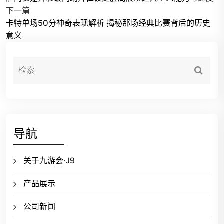
下一篇
卡特单场50分神奇表现解析 揭秘那场经典比赛背后的历史
意义
导航
关于九游会·J9
产品展示
公司新闻