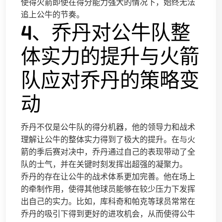
使得火箭即使在得分能力强大的情况下，始终无法
追上公牛的节奏。
4、乔丹对公牛队整
体实力的提升与火箭
队应对乔丹的策略变
动
乔丹不仅是公牛队的得分机器，他的领导力和战术
理解让公牛的整体实力得到了极大的提升。在与火
箭的季后赛对决中，乔丹通过自己的表现带动了全
队的士气，并在关键时刻发挥出超强的凝聚力。
乔丹的存在让公牛的战术体系更加完善。他在场上
的牵制作用，使得其他球员能够在较少压力下发挥
出自己的实力。比如，库科奇和帕克等球员常常在
乔丹的吸引下得到更好的进攻机会，从而使得公牛