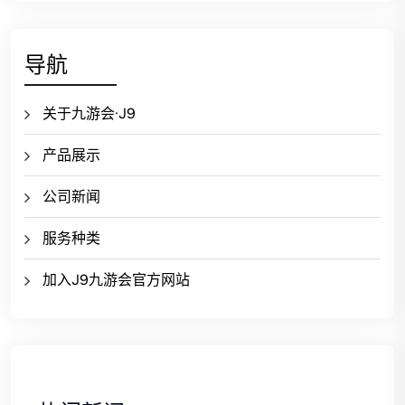
导航
关于九游会·J9
产品展示
公司新闻
服务种类
加入J9九游会官方网站