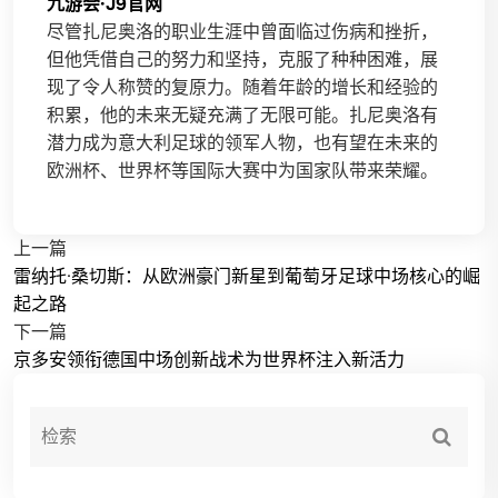
九游会·J9官网
尽管扎尼奥洛的职业生涯中曾面临过伤病和挫折，
但他凭借自己的努力和坚持，克服了种种困难，展
现了令人称赞的复原力。随着年龄的增长和经验的
积累，他的未来无疑充满了无限可能。扎尼奥洛有
潜力成为意大利足球的领军人物，也有望在未来的
欧洲杯、世界杯等国际大赛中为国家队带来荣耀。
上一篇
雷纳托·桑切斯：从欧洲豪门新星到葡萄牙足球中场核心的崛
起之路
下一篇
京多安领衔德国中场创新战术为世界杯注入新活力