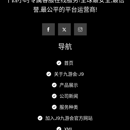
十四小时专属客服在线服务!全球最安全,最信
誉,最公平的平台运营商!
导航
首页
关于九游会·J9
产品展示
公司新闻
服务种类
加入J9九游会官方网站
XML