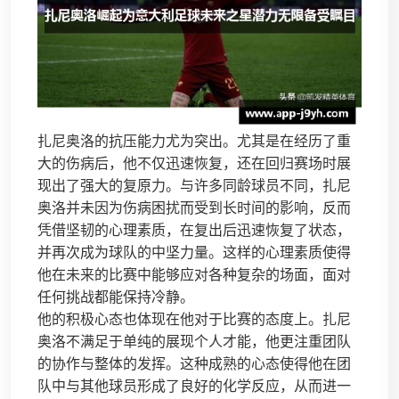
扎尼奥洛的抗压能力尤为突出。尤其是在经历了重
大的伤病后，他不仅迅速恢复，还在回归赛场时展
现出了强大的复原力。与许多同龄球员不同，扎尼
奥洛并未因为伤病困扰而受到长时间的影响，反而
凭借坚韧的心理素质，在复出后迅速恢复了状态，
并再次成为球队的中坚力量。这样的心理素质使得
他在未来的比赛中能够应对各种复杂的场面，面对
任何挑战都能保持冷静。
他的积极心态也体现在他对于比赛的态度上。扎尼
奥洛不满足于单纯的展现个人才能，他更注重团队
的协作与整体的发挥。这种成熟的心态使得他在团
队中与其他球员形成了良好的化学反应，从而进一