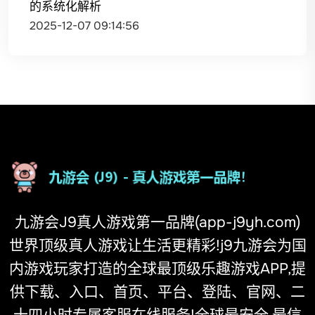
的系统化解析
2025-12-07 09:14:56
九游会J9真人游戏第一品牌(app-j9yh.com)
世界顶级真人游戏让生活更精彩!j9九游会为国
内游戏玩家打造的全球最顶级乐趣游戏APP,提
供下载、入口、首页、平台、登陆、官网、二