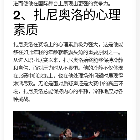
进而使他在国际舞台上展现出更强的竞争力。
2、扎尼奥洛的心理
素质
扎尼奥洛在赛场上的心理素质极为强大，这是他能
够在如此年轻的年龄就崭露头角的重要原因之一。
从进入职业联赛以来，扎尼奥洛始终能够保持冷静
和自信，面对压力时从不畏惧。他的冷静不仅体现
在比赛中的决策上，也在他处理场外问题时展现得
淋漓尽致。无论是面对质疑声还是大赛中的高压环
境，扎尼奥洛总能保持内心的平静，冷静地应对各
种挑战。