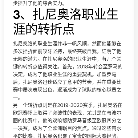
步提升了他的综合实力。
3、扎尼奥洛职业生
涯的转折点
扎尼奥洛的职业生涯并非一帆风顺，然而他能够在
多次挫折面前咬牙坚持，最终突破自我，证明了他
无限的潜力。在扎尼奥洛的职业生涯中，有几个关
键的转折点值得关注。首先，2018年转会至罗马的
决定，成为了他职业生涯的重要契机。加盟罗马
后，扎尼奥洛迅速适应了意甲的节奏，并在重要比
赛中屡次表现出色，逐渐成为了球队的核心球员之
一。
另一个转折点则是在2019-2020赛季，扎尼奥洛在
欧冠赛场上取得了突破性的表现，尤其是在与波尔
图的比赛中，他的双响帮助罗马晋级至欧冠四分之
一决赛，成为了全欧洲瞩目的焦点。通过这些高水
平的比赛，扎尼奥洛积累了宝贵的国际大赛经验，