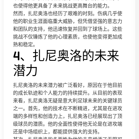
也使得他更具备了未来挑战更高舞台的能力。
然而，扎尼奥洛也经历了艰难的时刻。伤病几乎使
他的职业生涯面临重大威胁，但凭借坚强的意志力
和团队的支持，他迅速恢复并回到了球场上。这些
挑战不仅锤炼了他的心理素质，也使他变得更加成
熟和稳定。
4、扎尼奥洛的未来
潜力
扎尼奥洛的未来潜力被广泛看好，原因在于他目前
的成长轨迹和个人能力的持续提升。从目前的表现
来看，扎尼奥洛无疑是意大利足球未来的关键球员
之一。首先，他的技术在不断精进，尤其是在进攻
端的多样性和创造力上，扎尼奥洛已经展现出了顶
级球员的潜质。他的全面性使得他无论是在进攻端
还是中场组织上，都能提供强大的支持。