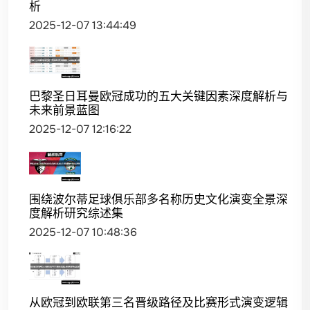
析
2025-12-07 13:44:49
巴黎圣日耳曼欧冠成功的五大关键因素深度解析与
未来前景蓝图
2025-12-07 12:16:22
围绕波尔蒂足球俱乐部多名称历史文化演变全景深
度解析研究综述集
2025-12-07 10:48:36
从欧冠到欧联第三名晋级路径及比赛形式演变逻辑