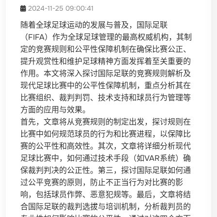
2024-11-25 09:00:41
随着全球足球运动的发展与普及，国际足联
（FIFA）作为全球足球管理的最高权威机构，其制
定的竞赛规则和公平性保障机制在确保比赛公正、
提升观赏性和维护足球精神方面发挥着至关重要的
作用。本文将深入探讨国际足联的竞赛规则解析及
现代足球比赛中的公平性保障机制，重点分析其在
比赛组织、裁判判罚、技术支持和球员行为管理等
方面的应用与效果。
首先，文章将从竞赛规则的制定出发，探讨规则在
比赛中如何规范球员的行为和比赛进程，以保障比
赛的公平性和高效性。其次，文章将详细分析现代
足球比赛中，如何通过技术手段（如VAR系统）确
保裁判判决的公正性。第三，探讨国际足联如何通
过公平竞赛的原则，防止不正当行为对比赛的影
响，包括球员作弊、恶意犯规等。最后，文章将结
合国际足联的裁判选拔与培训机制，分析裁判员的