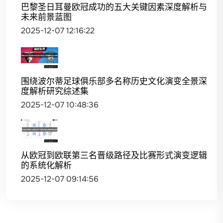
巴黎圣日耳曼欧冠成功的五大关键因素深度解析与
未来前景蓝图
2025-12-07 12:16:22
围绕波尔蒂足球俱乐部多名称历史文化演变全景深
度解析研究综述集
2025-12-07 10:48:36
从欧冠到欧联第三名晋级路径及比赛形式演变逻辑
的系统化解析
2025-12-07 09:14:56