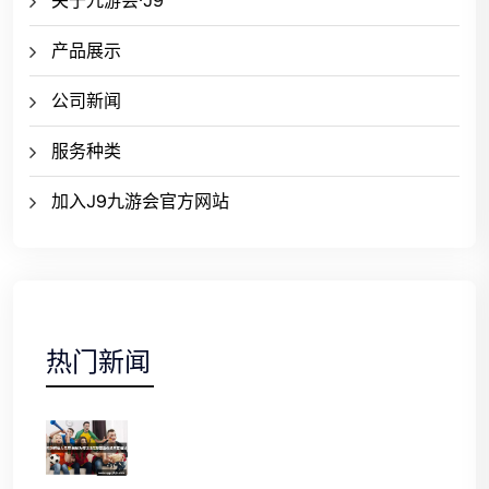
关于九游会·J9
产品展示
公司新闻
服务种类
加入J9九游会官方网站
热门新闻