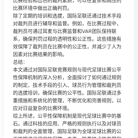
比赛经验和出色的裁判素质，可以在复杂和高压的
比赛环境中做出正确判罚。
除了定期的培训和选拔，国际足联还通过技术手段
对裁判员进行辅导和监督。例如，在比赛过程中，
裁判员可通过耳麦与比赛监督和VAR团队保持联
系，确保判罚过程的透明性和公正性。这些措施有
效保障了裁判员在比赛中的公正性，并减少了人为
因素对比赛结果的影响。
总结：
本文通过对国际足联竞赛规则与现代足球比赛公平
性保障机制的深入分析，全面探讨了如何通过规则
的制定、技术手段的引入、球员行为管理和裁判员
的选拔培训，确保比赛的公平性。国际足联通过多
重措施和系统化的管理，不断优化和完善规则，以
应对日益复杂的比赛环境。
综上所述，公平性保障机制是现代足球比赛中的基
石。通过科技的应用、严格的规则执行以及对球员
和裁判的全面管理，国际足联为全球足球比赛的公