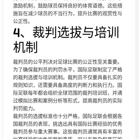
激励机制，鼓励球员保持良好的体育道德。这些措
施旨在减少球员的不当行为，提升比赛的观赏性与
公正性。
4、裁判选拔与培训
机制
裁判员的公平判决对足球比赛的公正性至关重要。
为了确保裁判员的判罚水平，国际足联制定了严格
的裁判选拔与培训机制。裁判员不仅要具备扎实的
规则知识，还需要具备高度的判断力和执行力。国
际足联每年都会组织全球范围的裁判培训班，并通
过模拟比赛和案例分析等形式，提高裁判员的实际
判罚能力。
裁判员的选拔标准也十分严格，国际足联会根据各
国裁判员的表现，挑选出具有国际比赛经验的优秀
裁判员参与重大赛事。这些裁判员通常具有丰富的