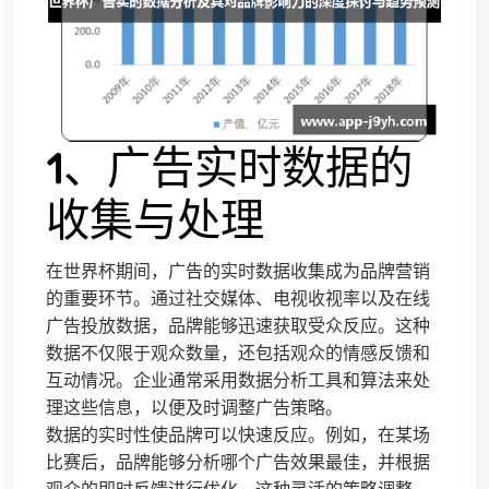
1、广告实时数据的
收集与处理
在世界杯期间，广告的实时数据收集成为品牌营销
的重要环节。通过社交媒体、电视收视率以及在线
广告投放数据，品牌能够迅速获取受众反应。这种
数据不仅限于观众数量，还包括观众的情感反馈和
互动情况。企业通常采用数据分析工具和算法来处
理这些信息，以便及时调整广告策略。
数据的实时性使品牌可以快速反应。例如，在某场
比赛后，品牌能够分析哪个广告效果最佳，并根据