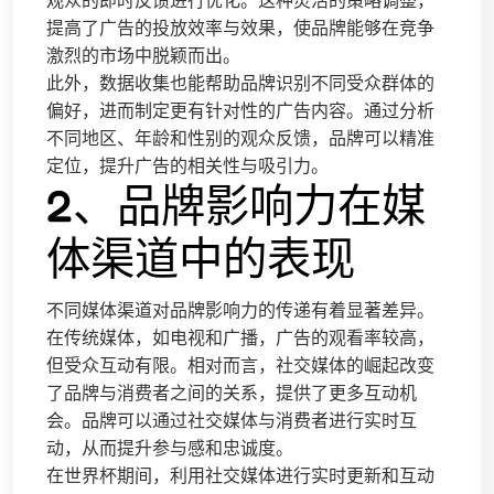
观众的即时反馈进行优化。这种灵活的策略调整，
提高了广告的投放效率与效果，使品牌能够在竞争
激烈的市场中脱颖而出。
此外，数据收集也能帮助品牌识别不同受众群体的
偏好，进而制定更有针对性的广告内容。通过分析
不同地区、年龄和性别的观众反馈，品牌可以精准
定位，提升广告的相关性与吸引力。
2、品牌影响力在媒
体渠道中的表现
不同媒体渠道对品牌影响力的传递有着显著差异。
在传统媒体，如电视和广播，广告的观看率较高，
但受众互动有限。相对而言，社交媒体的崛起改变
了品牌与消费者之间的关系，提供了更多互动机
会。品牌可以通过社交媒体与消费者进行实时互
动，从而提升参与感和忠诚度。
在世界杯期间，利用社交媒体进行实时更新和互动