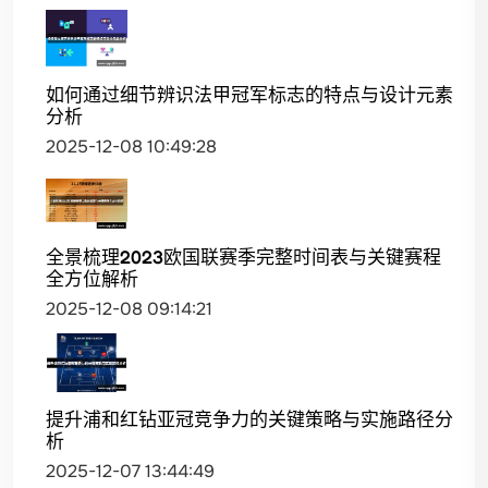
如何通过细节辨识法甲冠军标志的特点与设计元素
分析
2025-12-08 10:49:28
全景梳理2023欧国联赛季完整时间表与关键赛程
全方位解析
2025-12-08 09:14:21
提升浦和红钻亚冠竞争力的关键策略与实施路径分
析
2025-12-07 13:44:49