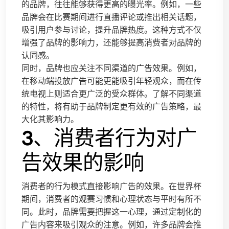
的品牌，往往能够获得更高的曝光率。例如，一些
品牌会在比赛期间进行直播评论或推出相关话题，
吸引用户参与讨论，提升品牌热度。这种方式不仅
增强了品牌的影响力，还能够提高消费者对品牌的
认同感。
同时，品牌也应关注不同渠道的广告效果。例如，
在移动端投放广告可能更能吸引年轻观众，而在传
统电视上则适合更广泛的受众群体。了解不同渠道
的特性，将有助于品牌制定更有效的广告策略，最
大化其影响力。
3、消费者行为对广
告效果的影响
消费者的行为模式直接影响广告的效果。在世界杯
期间，消费者的观赛习惯和心理状态与平时有所不
同。此时，品牌需要把握这一心理，通过定制化的
广告内容来吸引观众的注意。例如，许多品牌会推